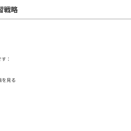
習戦略
です：
画を見る