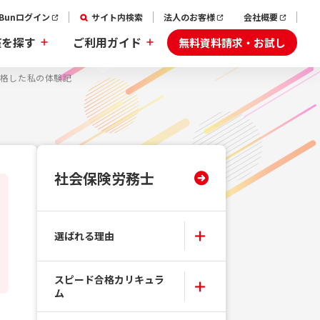
aBunログイン
サイト内検索
法人のお客様
会社概要
無料資料請求・お試し
座を探す
ご利用ガイド
合格した私の体験記
社会保険労務士
選ばれる理由
スピード合格カリキュラ
ム