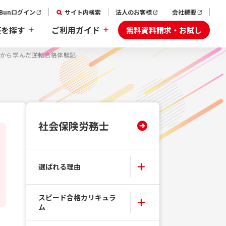
aBunログイン
サイト内検索
法人のお客様
会社概要
無料資料請求・お試し
座を探す
ご利用ガイド
敗から学んだ逆転合格体験記
社会保険労務士
選ばれる理由
スピード合格カリキュラ
ム