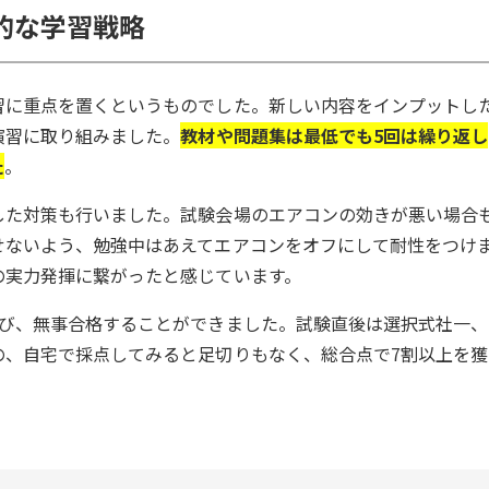
的な学習戦略
習に重点を置くというものでした。新しい内容をインプットし
演習に取り組みました。
教材や問題集は最低でも5回は繰り返し
た
。
した対策も行いました。試験会場のエアコンの効きが悪い場合
せないよう、勉強中はあえてエアコンをオフにして耐性をつけ
の実力発揮に繋がったと感じています。
結び、無事合格することができました。試験直後は選択式社一、
の、自宅で採点してみると足切りもなく、総合点で7割以上を獲