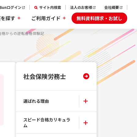
aBunログイン
サイト内検索
法人のお客様
会社概要
無料資料請求・お試し
座を探す
ご利用ガイド
合格からの逆転合格体験記
社会保険労務士
選ばれる理由
スピード合格カリキュラ
ム