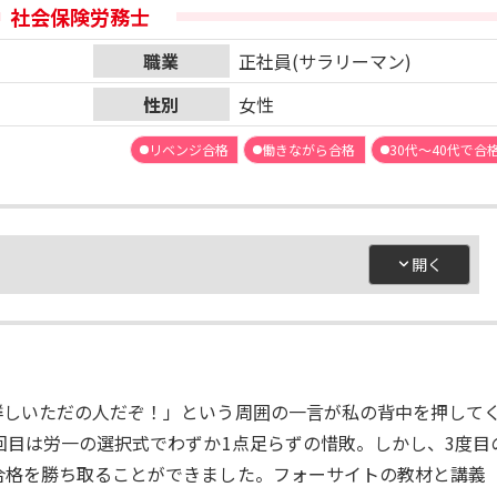
社会保険労務士
職業
正社員(サラリーマン)
性別
女性
リベンジ合格
働きながら合格
30代～40代で合
詳しいただの人だぞ！」という周囲の一言が私の背中を押して
回目は労一の選択式でわずか1点足らずの惜敗。しかし、3度目
合格を勝ち取ることができました。フォーサイトの教材と講義