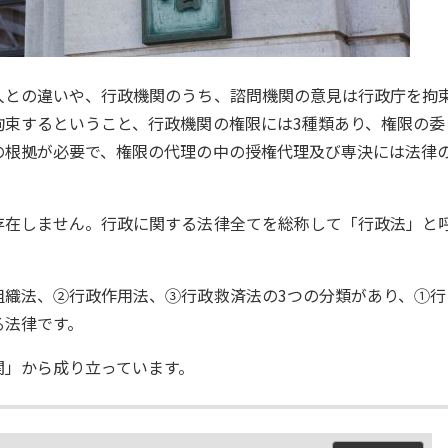
人との違いや、行政機関のうち、諮問機関の意見は行政庁を拘
拘束するということ、行政機関の権限には3種類あり、権限の委
の根拠が必要で、権限の代理の中の授権代理及び専決には法律
存在しません。行政に関する法律全てを総称して「行政法」と
組織法、②行政作用法、③行政救済法の3つの分類があり、①行
る法律です。
関」から成り立っています。