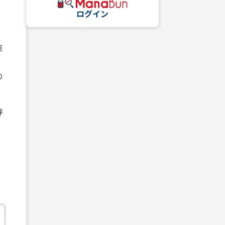
ログイン
束
の
呼