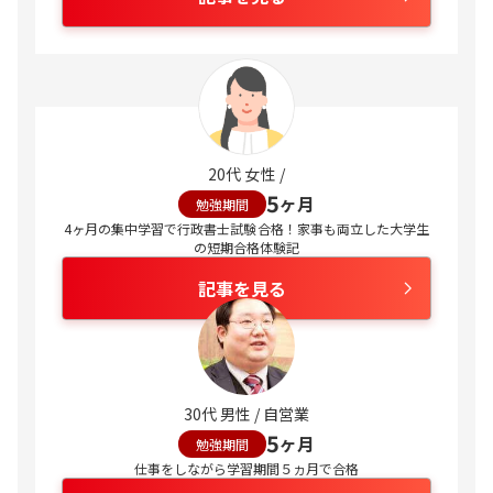
20代 女性 /
5
ヶ月
勉強期間
4ヶ月の集中学習で行政書士試験合格！家事も両立した大学生
の短期合格体験記
記事を見る
30代 男性 / 自営業
5
ヶ月
勉強期間
仕事をしながら学習期間５ヵ月で合格