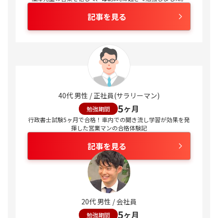
記事を見る
40代 男性 / 正社員(サラリーマン)
5
ヶ月
勉強期間
行政書士試験5ヶ月で合格！車内での聞き流し学習が効果を発
揮した営業マンの合格体験記
記事を見る
20代 男性 / 会社員
5
ヶ月
勉強期間