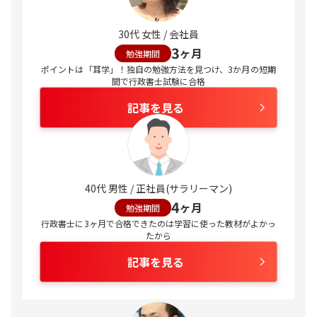
30代 女性 / 会社員
3
ヶ月
勉強期間
ポイントは「耳学」！独自の勉強方法を見つけ、3か月の短期
間で行政書士試験に合格
記事を見る
40代 男性 / 正社員(サラリーマン)
4
ヶ月
勉強期間
行政書士に3ヶ月で合格できたのは学習に使った教材がよかっ
たから
記事を見る