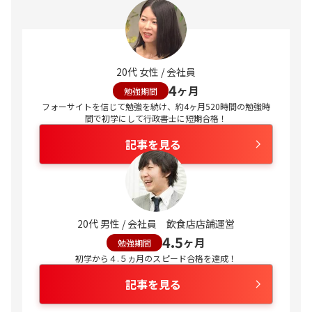
20代 女性 / 会社員
4
ヶ月
勉強期間
フォーサイトを信じて勉強を続け、約4ヶ月520時間の勉強時
間で初学にして行政書士に短期合格！
記事を見る
20代 男性 / 会社員 飲食店店舗運営
4.5
ヶ月
勉強期間
初学から４.５ヵ月のスピード合格を達成！
記事を見る