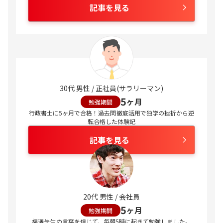
記事を見る
30代 男性 / 正社員(サラリーマン)
5
ヶ月
勉強期間
行政書士に5ヶ月で合格！過去問徹底活用で独学の挫折から逆
転合格した体験記
記事を見る
20代 男性 / 会社員
5
ヶ月
勉強期間
福澤先生の言葉を信じて、毎朝5時に起きて勉強しました。