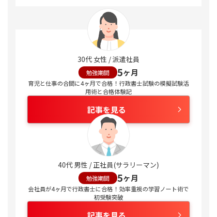
30代 女性 / 派遣社員
5
ヶ月
勉強期間
育児と仕事の合間に4ヶ月で合格！行政書士試験の模擬試験活
用術と合格体験記
記事を見る
40代 男性 / 正社員(サラリーマン)
5
ヶ月
勉強期間
会社員が4ヶ月で行政書士に合格！効率重視の学習ノート術で
初受験突破
記事を見る