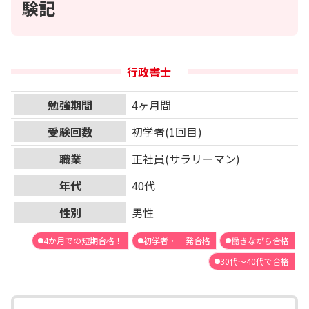
験記
行政書士
勉強期間
4ヶ月間
受験回数
初学者(1回目)
職業
正社員(サラリーマン)
年代
40代
性別
男性
4か月での短期合格！
初学者・一発合格
働きながら合格
30代～40代で合格