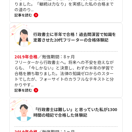
りました。「継続は力なり」を実感した私の合格まで
の道のり...
記事を読む
行政書士に半年で合格！過去問演習で知識を
定着させた20代フリーターの合格体験記
2019
年合格
／
勉強期間：
8
ヶ月
フリーターから行政書士へ。将来への不安を抱えなが
らも、「今しかない」と決意し、わずか半年の学習で
合格を勝ち取りました。法律の知識ゼロからのスター
トでしたが、フォーサイトのカラフルなテキストと分
かりやす...
記事を読む
「行政書士は難しい」と思っていた私が1300
時間の暗記で合格した体験記
2019
年合格
／
勉強期間：
1
ヶ月