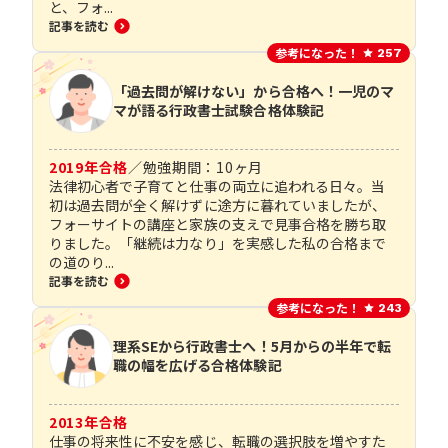
と、フォ...
記事を読む
参考になった！
257
「過去問が解けない」から合格へ！一児のマ
マが語る行政書士試験合格体験記
2019
年合格
／
勉強期間：
10
ヶ月
法律初心者で子育てと仕事の両立に追われる日々。当
初は過去問が全く解けずに途方に暮れていましたが、
フォーサイトの講座と家族の支えで見事合格を勝ち取
りました。「継続は力なり」を実感した私の合格まで
の道のり...
記事を読む
参考になった！
243
理系SEから行政書士へ！5月からの半年で転
職の幅を広げる合格体験記
2013
年合格
仕事の将来性に不安を感じ、転職の選択肢を増やすた