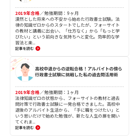
2019
年合格
／
勉強期間：
9
ヶ月
漠然とした将来への不安から始めた行政書士試験。法
律の知識ゼロからのスタートでしたが、フォーサイト
の教材と講義に出会い、「仕方なく」から「もっと学
びたい」という前向きな気持ちへと変化。効率的な学
習法と楽...
記事を読む
高校中退からの逆転合格！アルバイトの傍ら
行政書士試験に挑戦した私の過去問活用術
2019
年合格
／
勉強期間：
1
ヶ月
法律知識ゼロの状態から、フォーサイトの教材と過去
問対策で行政書士試験に一発合格できました。高校中
退後のアルバイト生活から、「手に職をつけたい」と
いう思いだけで始めた勉強が、新たな人生の扉を開い
てくれま...
記事を読む