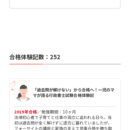
合格体験記数：
252
「過去問が解けない」から合格へ！一児のマ
マが語る行政書士試験合格体験記
2019
年合格
／
勉強期間：
10
ヶ月
法律初心者で子育てと仕事の両立に追われる日々。当
初は過去問が全く解けずに途方に暮れていましたが、
フォーサイトの講座と家族の支えで見事合格を勝ち取