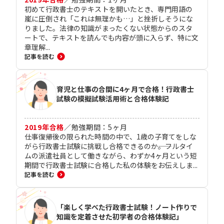
初めて行政書士のテキストを開いたとき、専門用語の
嵐に圧倒され「これは無理かも…」と挫折しそうにな
りました。法律の知識がまったくない状態からのスタ
ートで、テキストを読んでも内容が頭に入らず、特に文
章理解...
記事を読む
育児と仕事の合間に4ヶ月で合格！行政書士
試験の模擬試験活用術と合格体験記
2019
年合格
／
勉強期間：
5
ヶ月
仕事復帰後の限られた時間の中で、1歳の子育てをしな
がら行政書士試験に挑戦し合格できるのか――。フルタイ
ムの派遣社員として働きながら、わずか4ヶ月という短
期間で行政書士試験に合格した私の体験をお伝えしま...
記事を読む
「楽しく学べた行政書士試験！ノート作りで
知識を定着させた初学者の合格体験記」