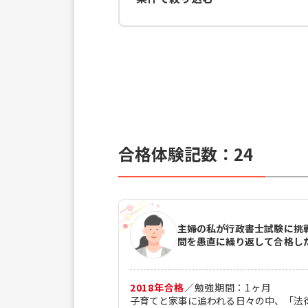
合格体験記数：
24
主婦の私が行政書士試験に挑
問を愚直に繰り返して合格し
2018
年合格
／
勉強期間：
1
ヶ月
子育てと家事に追われる日々の中、「法