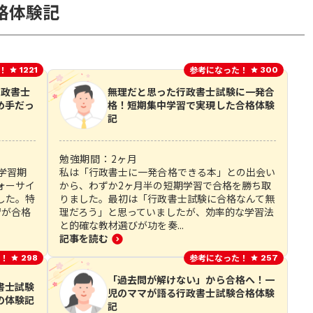
格体験記
！
参考になった！
1221
300
行政書士
無理だと思った行政書士試験に一発合
め手だっ
格！短期集中学習で実現した合格体験
記
勉強期間：
2
ヶ月
学習期
私は「行政書士に一発合格できる本」との出会い
ォーサイ
から、わずか2ヶ月半の短期学習で合格を勝ち取
した。特
りました。最初は「行政書士試験に合格なんて無
習が合格
理だろう」と思っていましたが、効率的な学習法
と的確な教材選びが功を奏...
記事を読む
！
参考になった！
298
257
「過去問が解けない」から合格へ！一
書士試験
児のママが語る行政書士試験合格体験
の体験記
記