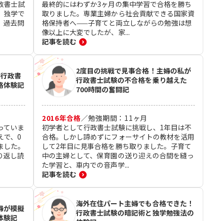
政書士試
最終的にはわずか3ヶ月の集中学習で合格を勝ち
。独学で
取りました。専業主婦から社会貢献できる国家資
、過去問
格保持者へ——子育てと両立しながらの勉強は想
像以上に大変でしたが、家...
記事を読む
2度目の挑戦で見事合格！主婦の私が
い行政書
行政書士試験の不合格を乗り越えた
格体験記
700時間の奮闘記
2016
年合格
／
勉強期間：
11
ヶ月
っていま
初学者として行政書士試験に挑戦し、1年目は不
えで、0
合格。しかし諦めずにフォーサイトの教材を活用
ました。
して2年目に見事合格を勝ち取りました。子育て
り返し読
中の主婦として、保育園の送り迎えの合間を縫っ
た学習と、車内での音声学...
記事を読む
海外在住パート主婦でも合格できた！
婦が模擬
行政書士試験の暗記術と独学勉強法の
体験記