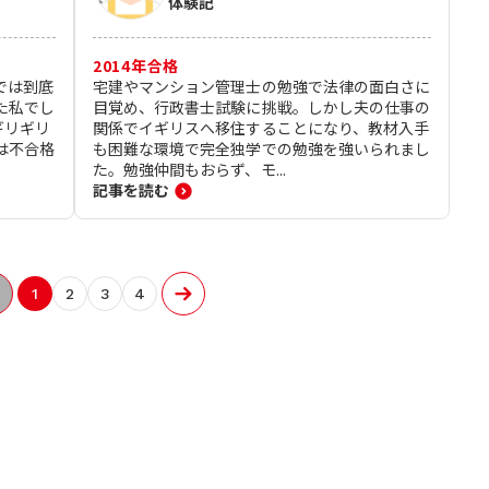
体験記
2014
年合格
では到底
宅建やマンション管理士の勉強で法律の面白さに
た私でし
目覚め、行政書士試験に挑戦。しかし夫の仕事の
ギリギリ
関係でイギリスへ移住することになり、教材入手
は不合格
も困難な環境で完全独学での勉強を強いられまし
た。勉強仲間もおらず、モ...
記事を読む
1
2
3
4