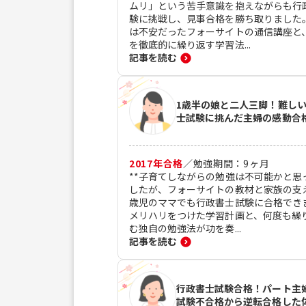
ムリ」という苦手意識を抱えながらも行
験に挑戦し、見事合格を勝ち取りました
は不安だったフォーサイトの通信講座と
を徹底的に繰り返す学習法...
記事を読む
1歳半の娘と二人三脚！難し
士試験に挑んだ主婦の感動合
2017
年合格
／
勉強期間：
9
ヶ月
**子育てしながらの勉強は不可能かと思
したが、フォーサイトの教材と家族の支
歳児のママでも行政書士試験に合格でき
メリハリをつけた学習計画と、何度も繰
む独自の勉強法が功を奏...
記事を読む
行政書士試験合格！パート主
試験不合格から逆転合格した