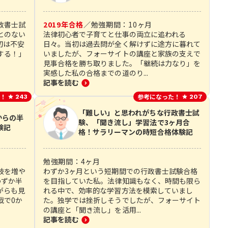
政書士試
2019
年合格
／
勉強期間：
10
ヶ月
とのない
法律初心者で子育てと仕事の両立に追われる
初は不安
日々。当初は過去問が全く解けずに途方に暮れて
する！」
いましたが、フォーサイトの講座と家族の支えで
見事合格を勝ち取りました。「継続は力なり」を
実感した私の合格までの道のり...
記事を読む
！
参考になった！
243
207
「難しい」と思われがちな行政書士試
からの半
験、「聞き流し」学習法で3ヶ月合
験記
格！サラリーマンの時短合格体験記
勉強期間：
4
ヶ月
肢を増や
わずか3ヶ月という短期間での行政書士試験合格
わずか半
を目指していた私。法律知識もなく、時間も限ら
がらも見
れる中で、効率的な学習方法を模索していまし
戦で0か
た。独学では挫折しそうでしたが、フォーサイト
の講座と「聞き流し」を活用...
記事を読む