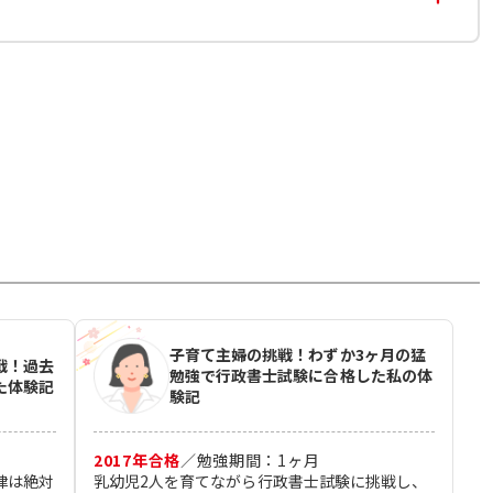
子育て主婦の挑戦！わずか3ヶ月の猛
戦！過去
勉強で行政書士試験に合格した私の体
た体験記
験記
2017
年合格
／
勉強期間：
1
ヶ月
律は絶対
乳幼児2人を育てながら行政書士試験に挑戦し、