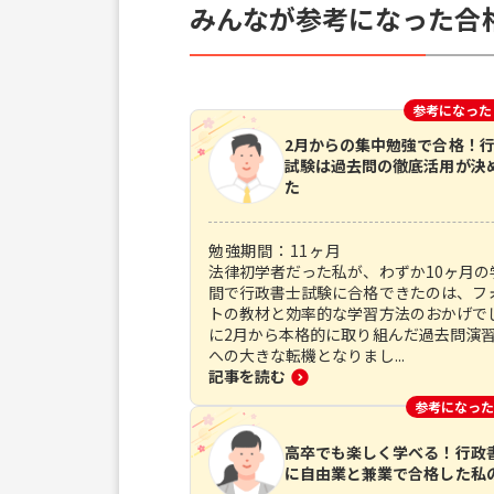
みんなが参考になった合
参考になった
2月からの集中勉強で合格！
試験は過去問の徹底活用が決
た
勉強期間：
11
ヶ月
法律初学者だった私が、わずか10ヶ月の
間で行政書士試験に合格できたのは、フ
トの教材と効率的な学習方法のおかげで
に2月から本格的に取り組んだ過去問演
への大きな転機となりまし...
記事を読む
参考になった
高卒でも楽しく学べる！行政
に自由業と兼業で合格した私