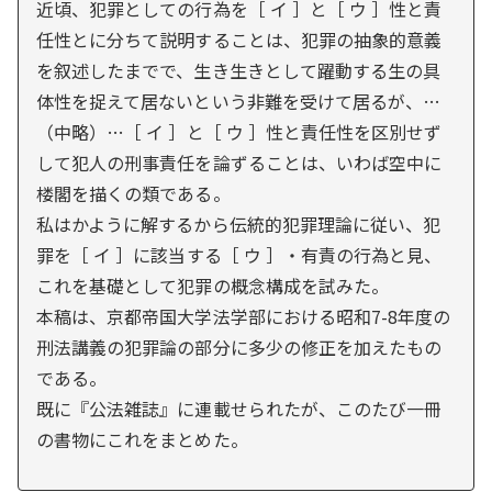
近頃、犯罪としての行為を［ イ ］と［ ウ ］性と責
任性とに分ちて説明することは、犯罪の抽象的意義
を叙述したまでで、生き生きとして躍動する生の具
体性を捉えて居ないという非難を受けて居るが、…
（中略）…［ イ ］と［ ウ ］性と責任性を区別せず
して犯人の刑事責任を論ずることは、いわば空中に
楼閣を描くの類である。
私はかように解するから伝統的犯罪理論に従い、犯
罪を［ イ ］に該当する［ ウ ］・有責の行為と見、
これを基礎として犯罪の概念構成を試みた。
本稿は、京都帝国大学法学部における昭和7-8年度の
刑法講義の犯罪論の部分に多少の修正を加えたもの
である。
既に『公法雑誌』に連載せられたが、このたび一冊
の書物にこれをまとめた。