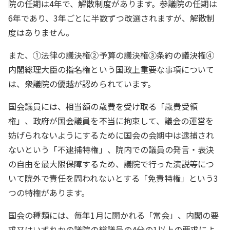
院の任期は4年で、解散制度があります。参議院の任期は
6年であり、3年ごとに半数ずつ改選されますが、解散制
度はありません。
また、①法律の議決権②予算の議決権③条約の議決権④
内閣総理大臣の指名権という国政上重要な事項について
は、衆議院の優越が認められています。
国会議員には、相当額の歳費を受け取る「歳費受領
権」、政府が国会議員を不当に拘束して、議会の運営を
妨げられないようにするために国会の会期中は逮捕され
ないという「不逮捕特権」、院内での議員の発言・表決
の自由を最大限保障するため、議院で行った演説等につ
いて院外で責任を問われないとする「免責特権」という3
つの特権があります。
国会の種類には、毎年1月に開かれる「常会」、内閣の要
求又はいずれかの議院の総議員の4分の1以上の要求によ