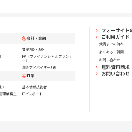
フォーサイト
ご利用ガイド
会計・金融
受講までの流れ
簿記2級・3級
よくあるご質問
類
FP（ファイナンシャルプランナ
お問い合わせ
ー）
無料資料請求
年金アドバイザー3級
お問い合わせ
IT系
士）
基本情報技術者
管理業務主
ITパスポート