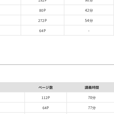
192P
90分
80P
42分
272P
54分
64P
-
ページ数
講義時間
112P
70分
64P
77分