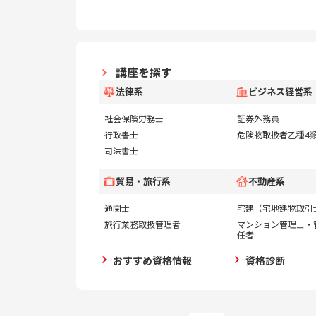
講座を探す
法律系
ビジネス経営系
社会保険労務士
証券外務員
行政書士
危険物取扱者乙種4
司法書士
貿易・旅行系
不動産系
通関士
宅建（宅地建物取引
旅行業務取扱管理者
マンション管理士・
任者
おすすめ資格情報
資格診断