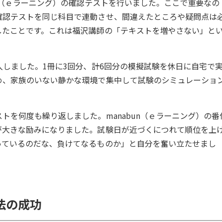
un（ｅラーニング）の確認テストを行いました。ここで重要なの
確認テストを同じ科目で連動させ、間違えたところや疑問点は
したことです。これは福沢講師の「テキストを増やさない」と
入しました。1冊に3回分、計6回分の模擬試験を休日に自宅で
め、家族のいない静かな環境で集中して試験のシミュレーショ
トを何度も繰り返しました。manabun（ｅラーニング）の番
が大きな励みになりました。試験日が近づくにつれて順位を上
っているのだな、負けてなるものか」と自分を奮い立たせまし
法の成功