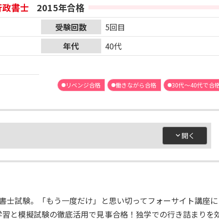
行政書士
2015年合格
受験回数
5回目
年代
40代
リベンジ合格
働きながら合格
30代～40代で合
政書士試験。「もう一度だけ」と思い切ってフォーサイト講座に
学習と模擬試験の徹底活用で見事合格！独学での行き詰まりを