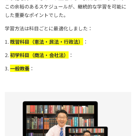
この余裕のあるスケジュールが、継続的な学習を可能に
した重要なポイントでした。
学習方法は科目ごとに最適化しました：
1.
既習科目（憲法・民法・行政法）
：
2.
初学科目（商法・会社法）
：
3.
一般教養
：