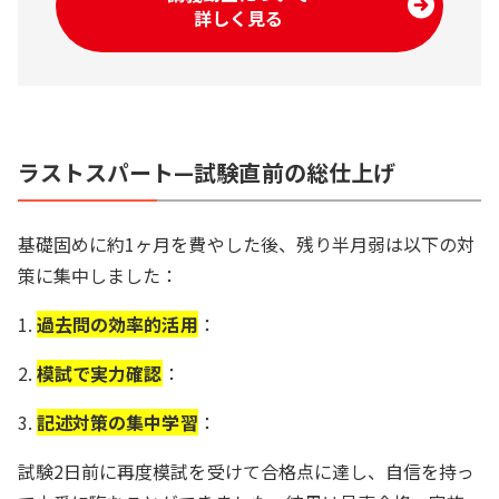
詳しく見る
ラストスパート—試験直前の総仕上げ
基礎固めに約1ヶ月を費やした後、残り半月弱は以下の対
策に集中しました：
1.
過去問の効率的活用
：
2.
模試で実力確認
：
3.
記述対策の集中学習
：
試験2日前に再度模試を受けて合格点に達し、自信を持っ