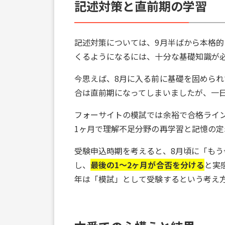
記述対策と直前期の学習
記述対策については、9月半ばから本格
くるようになるには、十分な基礎知識が
今思えば、8月に入る前に基礎を固めら
合は直前期になってしまいましたが、一日
フォーサイトの模試では余裕で合格ライ
1ヶ月で理解不足分野の再学習と記憶の定
受験申込時期を考えると、8月頃に「も
し、
最後の1～2ヶ月が合否を分ける
と実
年は「模試」として受験するという考え