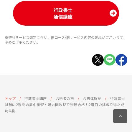
行政書士
通信講座
※弊社サービス改定に伴い、旧コース/旧サービス内容の表現がございます。
予めご了承ください。
トップ
行政書士講座
合格者の声
合格体験記
行政書士
試験に2週間の集中学習と過去問攻略で逆転合格！2度目の挑戦で得た成
功法則