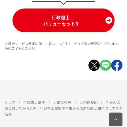
行政書士
バリューセット3
※弊社サービス改定に伴い、旧コース/旧サービス内容の表現がございます。
予めご了承ください。
トップ
行政書士講座
合格者の声
合格体験記
乳がん治
療と闘いながら合格！行政書士試験不合格からの逆転劇と聞き流し学習の
効果