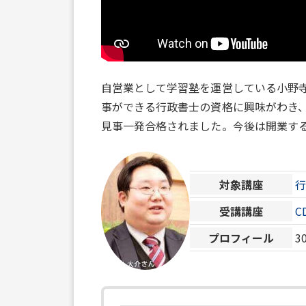
自営業として学習塾を運営している小野
事ができる行政書士の資格に興味がわき
見事一発合格されました。今後は開業す
対象講座
受講講座
C
プロフィール
3