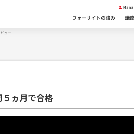
Man
フォーサイトの強み
講
タビュー
間５ヵ月で合格