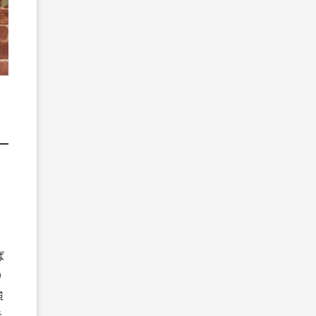
ば
り
強
き