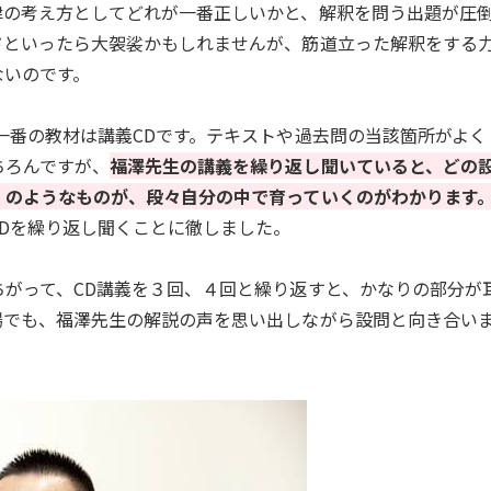
律の考え方としてどれが一番正しいかと、解釈を問う出題が圧
ドといったら大袈裟かもしれませんが、筋道立った解釈をする
ないのです。
一番の教材は講義CDです。テキストや過去問の当該箇所がよく
ちろんですが、
福澤先生の講義を繰り返し聞いていると、どの
」のようなものが、段々自分の中で育っていくのがわかります
CDを繰り返し聞くことに徹しました。
ちがって、CD講義を３回、４回と繰り返すと、かなりの部分が
場でも、福澤先生の解説の声を思い出しながら設問と向き合い