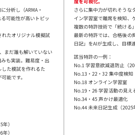
度を可視化。
に分析し（ARMA・
さらに集中力が切れそうなタ
される可能性が高いトピッ
イン学習室で離席を検知、
複数の特許技術で「続ける
されたオリジナル模擬試
最新の特許では、合格後の
日記」をAIが生成し、目標
では、まだ誰も解いていない
該当特許の一例：
組みも実装。難易度・出
No.1 学習意欲減退防止（20
ルした模試を作れるた
No.13・22・32 集中度検知
が可能です。
No.18 オンライン学習室
No.19・26 学習活動の見え
No.34・45 声かけ最適化
No.44 未来日記生成（202
25年）
26年）