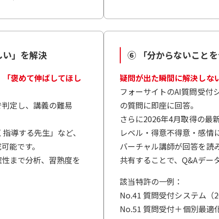
しい」を解決
⑥ 「分からないこと
、「褒めて伸ばしてほし
疑問が出た瞬間に解決しな
フォーサイトのAI質問受付シ
で判定し、講義の難易
の質問に即座に回答。
さらに2026年4月取得の
く指導する先生」など、
レベル・得意不得意・感情
成可能です。
バーチャル講師が回答を読み
確性まで分析、習熟度を
共有することで、Q&Aデー
該当特許の一例：
No.41 質問受付システム（2
No.51 質問受付＋個別最