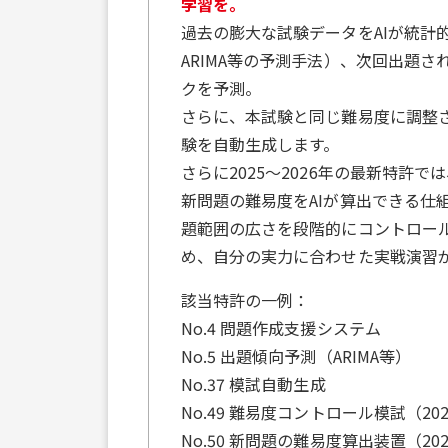
学習を。
過去の膨大な試験データをAIが統計的
ARIMA等の予測手法）、次回出題
クを予測。
さらに、本試験と同じ難易度に調整
験を自動生成します。
さらに2025〜2026年の最新特許
新問題の難易度をAIが算出できる仕
題範囲の広さを段階的にコントロー
め、自分の実力に合わせた実戦演習
該当特許の一例：
No.4 問題作成支援システム
No.5 出題傾向予測（ARIMA等）
No.37 模試自動生成
No.49 難易度コントロール模試（20
No.50 新問題の難易度算出装置（20