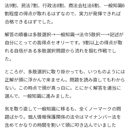
法9割、民法7割、行政法8割、商法会社法6割、一般知識6
割程度の得点が取れるはずなので、実力が発揮できれば
合格できるはずでした。
解答の順番は多肢選択→一般知識→法令5肢択一→記述が
自分にとっての高得点セオリーです。9割以上の得点が取
れる自信がある多肢選択問題から流れを掴む作戦でし
た。
ところが、多肢選択に取り掛かっても、いつものようには
正解が頭に浮かんで来ません。問題を読み直してもわから
ない。この時点で頭が真っ白に。とにかく解答を適当に
選んで、一般知識に進みました。
気を取り直して一般知識に移るも、全くノーマークの問
題ばかり。個人情報保護関係の法令はマイナンバー法を
含めてかなりの時間を割いて頭に叩き込んでいました