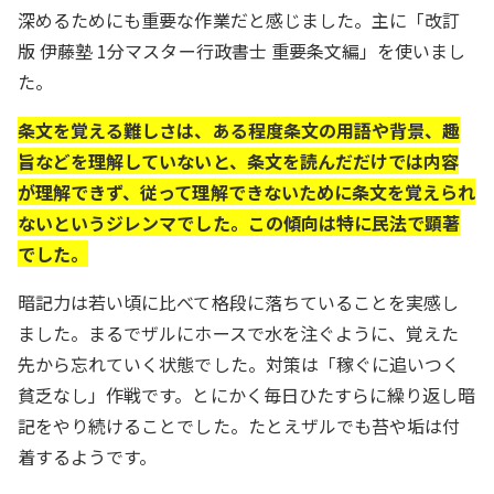
深めるためにも重要な作業だと感じました。主に「改訂
版 伊藤塾 1分マスター行政書士 重要条文編」を使いまし
た。
条文を覚える難しさは、ある程度条文の用語や背景、趣
旨などを理解していないと、条文を読んだだけでは内容
が理解できず、従って理解できないために条文を覚えられ
ないというジレンマでした。この傾向は特に民法で顕著
でした。
暗記力は若い頃に比べて格段に落ちていることを実感し
ました。まるでザルにホースで水を注ぐように、覚えた
先から忘れていく状態でした。対策は「稼ぐに追いつく
貧乏なし」作戦です。とにかく毎日ひたすらに繰り返し暗
記をやり続けることでした。たとえザルでも苔や垢は付
着するようです。