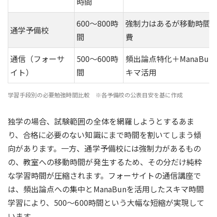
時間
600〜800時
強制力はあるが移動時間
通学予備校
間
費
通信（フォーサ
500〜600時
頻出論点特化＋ManaBun
イト）
間
キマ活用
学習手段別の必要勉強時間比較
※各予備校の公表目安を基に作成
独学の場合、試験範囲の全体を網羅しようとするあま
り、合格に必要のない知識にまで時間を割いてしまう傾
向があります。一方、通学予備校には強制力があるもの
の、教室への移動時間が発生するため、その分だけ純粋
な学習時間が圧縮されます。フォーサイトの通信講座で
は、頻出論点への集中とManaBunを活用したスキマ時間
学習により、500〜600時間という大幅な短縮が実現して
います。