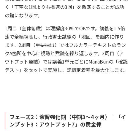
く「丁寧な1回よりも拙速の3回」を徹底することが成功
の鍵になります。
1周目（全体俯瞰）は理解度30%でOKです。講義を1.5倍
速で全編視聴し、行政書士試験の「地図」を脳内に作り
ます。2周目（重要抽出）ではフルカラーテキストのラン
クA箇所を中心に視聴と黙読を繰り返します。3周目（ア
ウトプット連結）では講義1単元ごとにManaBunの「確認
テスト」をセットで実施し、記憶定着率を最大化します。
フェーズ2：演習強化期（中期3〜4ヶ月）｜「イ
ンプット3：アウトプット7」の黄金律