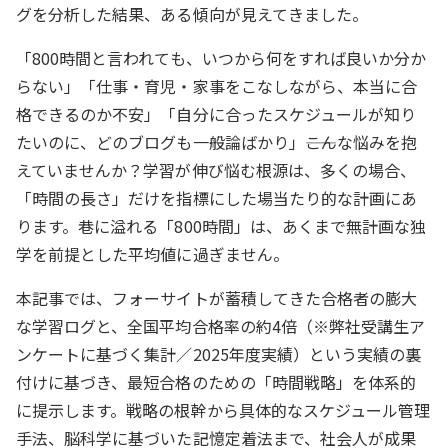
グを分析した結果、ある傾向が見えてきました。
「800時間と言われても、いつから何をすれば良いか分か
らない」「仕事・育児・家事をこなしながら、本当に合
格できるのか不安」「自分に合ったスケジュールが知り
たいのに、どのブログも一般論ばかり」――こんな悩みを抱
えていませんか？学習が伸び悩む根源は、多くの場合、
「時間の長さ」だけを指標にした場当たり的な計画にあ
ります。巷に溢れる「800時間」は、あくまで無計画な独
学を前提とした平均値に過ぎません。
本記事では、フォーサイトが蓄積してきた合格者の膨大
な学習ログと、全国平均合格率の約4倍（
※弊社受講生ア
ンケートに基づく集計／2025年度実績
）という実績の裏
付けに基づき、最短合格のための「時間戦略」を体系的
に提示します。戦略の根幹から具体的なスケジュール管理
手法、脳科学に基づいた記憶定着法まで、社会人が成果