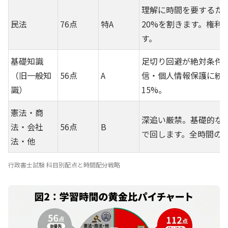
理解に時間を要するた
民法
76点
特A
20%を割きます。権利
す。
基礎知識
足切り回避が絶対条件
（旧一般知
56点
A
信・個人情報保護に絞
識）
15%。
憲法・商
深追い厳禁。基礎的な
法・会社
56点
B
で回します。全時間の2
法・他
行政書士試験 科目別配点と時間配分戦略