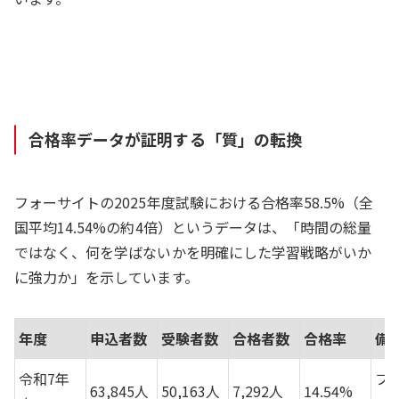
合格率データが証明する「質」の転換
フォーサイトの2025年度試験における合格率58.5%（全
国平均14.54%の約4倍）というデータは、「時間の総量
ではなく、何を学ばないかを明確にした学習戦略がいか
に強力か」を示しています。
年度
申込者数
受験者数
合格者数
合格率
備
令和7年
フ
63,845人
50,163人
7,292人
14.54%