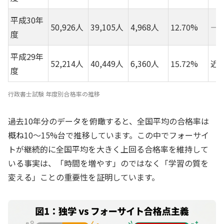
平成30年
50,926人
39,105人
4,968人
12.70%
―
度
平成29年
52,214人
40,449人
6,360人
15.72%
近
度
行政書士試験 年度別合格率の推移
過去10年分のデータを俯瞰すると、全国平均の合格率は
概ね10〜15%台で推移しています。この中でフォーサイ
トが継続的に全国平均を大きく上回る合格率を維持して
いる事実は、「時間を増やす」のではなく「学習の質を
変える」ことの重要性を証明しています。