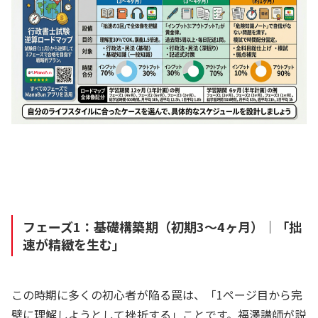
フェーズ1：基礎構築期（初期3〜4ヶ月）｜「拙
速が精緻を生む」
この時期に多くの初心者が陥る罠は、「1ページ目から完
璧に理解しようとして挫折する」ことです。福澤講師が説