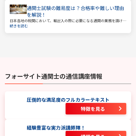
通関士試験の難易度は？合格率や難しい理由
を解説！
日本各地の税関において、輸出入の際に必要になる通関の業務を請け
負っているのが通関士です。日本は貿易で成り立つ国ですので、今後
続きを読む
も通関士の仕事が減る、なくなるということはないでしょう。
フォーサイト
通関士
の通信講座情報
圧倒的な満足度のフルカラーテキスト
特徴を見る
経験豊富な実力派講師陣！