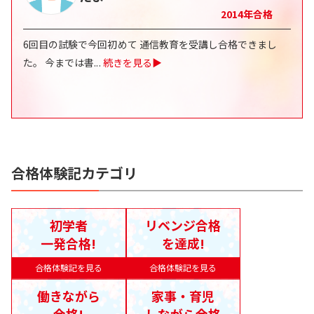
2014
年合格
6回目の試験で今回初めて 通信教育を受講し合格できまし
た。 今までは書
...
続きを見る▶
合格体験記カテゴリ
初学者
リベンジ合格
一発合格!
を達成!
合格体験記を見る
合格体験記を見る
働きながら
家事・育児
合格!
しながら合格