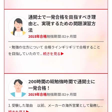
通関士で一発合格を目指すべき理
由と、実現するための問題演習方
法
2018
年合格
勉強期間:
82
ヶ月間
・勉強の仕方について 合格ラインギリギリで合格すること
を目指していたので
...
続きを見る▶
200時間の総勉強時間で通関士に
一発合格！
2019
年合格
勉強期間:
82
ヶ月間
1. 受験した理由 以前、メーカーの海外営業として勤務し
...
続きを見る▶