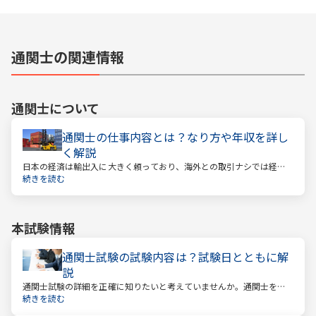
通関士の関連情報
通関士
について
通関士の仕事内容とは？なり方や年収を詳し
く解説
日本の経済は輸出入に大きく頼っており、海外との取引ナシでは経済
は回っていきません。そんな海外との取引で必ず必要になるのが「通
続きを読む
関」です。通関とは税関を通すということ。そしてこの通関に関する
業務を請け負うのが通関士という資格になります。
本試験情報
通関士試験の試験内容は？試験日とともに解
説
通関士試験の詳細を正確に知りたいと考えていませんか。通関士を目
指す場合は、まず試験内容や日程を知る必要があります。
続きを読む