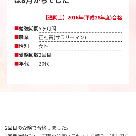
【通関士】2016年(平成28年度)合格
■
勉強期間
5ヶ月間
■
職業
正社員(サラリーマン)
■
性別
女性
■
受験回数
2回目
■
年代
20代
2回目の受験で合格しました。