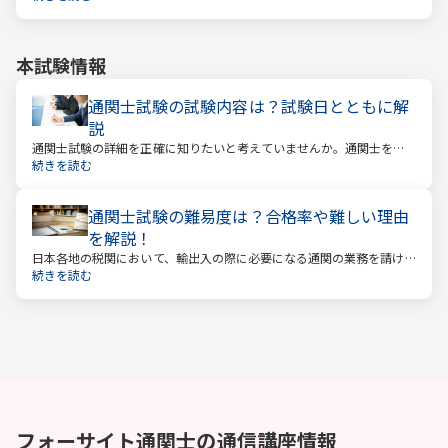
関」です。通関とは税関を通すということ。そしてこの通関に関する
業務を請け負うのが通関士という資格になります。
本試験情報
通関士試験の試験内容は？試験日とともに解
説
通関士試験の詳細を正確に知りたいと考えていませんか。通関士を目
指す場合は、まず試験内容や日程を知る必要があります。
続きを読む
通関士試験の難易度は？合格率や難しい理由
を解説！
日本各地の税関において、輸出入の際に必要になる通関の業務を請け
負っているのが通関士です。日本は貿易で成り立つ国ですので、今後
続きを読む
も通関士の仕事が減る、なくなるということはないでしょう。
フォーサイト
通関士
の通信講座情報