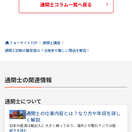
通関士
コラム一覧へ戻る
フォーサイトTOP
通関士
講座
通関士試験の難易度は？合格率や難しい理由を解説！
通関士の関連情報
通関士
について
通関士の仕事内容とは？なり方や年収を詳し
く解説
日本の経済は輸出入に大きく頼っており、海外との取引ナシでは経済
は回っていきません。そんな海外との取引で必ず必要になるのが「通
続きを読む