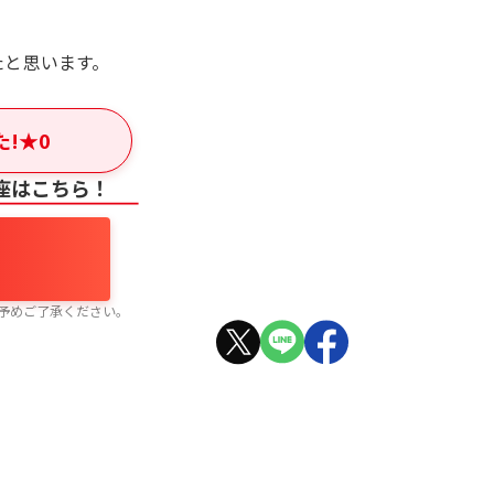
たと思います。
た!
★
0
座はこちら！
予めご了承ください。