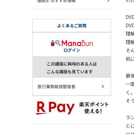
れ
通関士 おすすめ情報
D
D
よくあるご質問
理
理
そ
ログイン
机
この講座に興味のある人は
こんな講座も見ています
最
一
旅行業務取扱管理者
く
そ
ラ
と