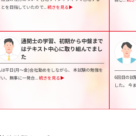
ことを目指していたので
...
続きを見る▶
通関士の学習、初期から中盤まで
はテキスト中心に取り組んでまし
た
私は平日(月～金)会社勤めをしながら、 本試験の勉強を
6回目の試
行い、無事に一発合
...
続きを見る▶
した。 今