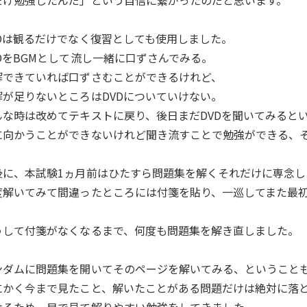
だけ勉強したんだ」という自信に繋がったのだと思います。
VDは観るだけでなく復習としても使用しました。
VDをBGMとして流し一緒に口ずさんでみる。
解できていれば口ずさむことができるけれど、
解が足りないところはDVDについていけない。
んな時は改めてテキストに戻り、後日まだDVDを聞いてみると
に向かうことができないけれど聞き流すことで勉強ができる、そ
後に、本試験1ヵ月前はひたすら問題集を解くそれだけに専念し
度解いてみて間違ったところには付箋を貼り、一巡してまた最
。
うして付箋がなくなるまで、何度も問題集を解き直しました。
ンダムに問題集を開いてそのページを解いてみる、ということ
にかく今まで見たこと、解いたことがある問題だけは絶対に落