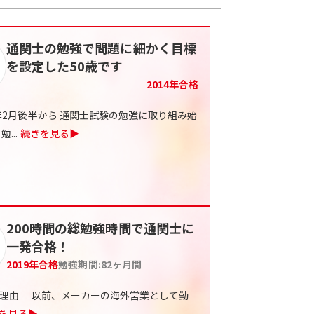
通関士の勉強で問題に細かく目標
を設定した50歳です
2014
年合格
4年2月後半から 通関士試験の勉強に取り組み始
 勉
...
続きを見る▶
200時間の総勉強時間で通関士に
一発合格！
2019
年合格
勉強期間:
82
ヶ月間
した理由 以前、メーカーの海外営業として勤
を見る▶