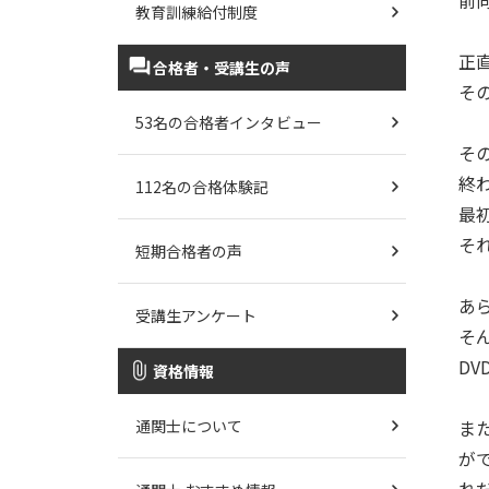
前
教育訓練給付制度
正
合格者・受講生の声
そ
53名の合格者インタビュー
そ
終
112名の合格体験記
最
そ
短期合格者の声
あ
受講生アンケート
そ
D
資格情報
通関士について
ま
が