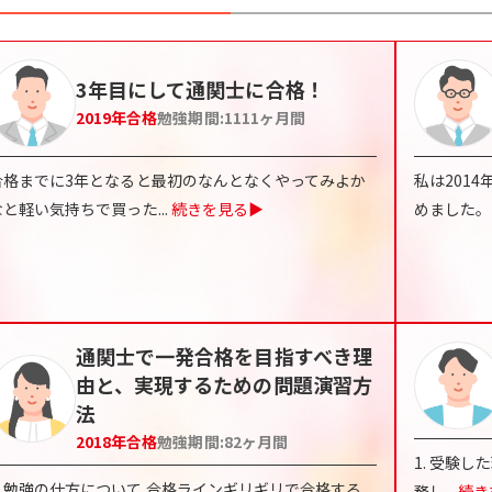
3年目にして通関士に合格！
2019
年合格
勉強期間:
1111
ヶ月間
合格までに3年となると最初のなんとなくやってみよか
私は201
なと軽い気持ちで買った
...
続きを見る▶
めました。
通関士で一発合格を目指すべき理
由と、実現するための問題演習方
法
2018
年合格
勉強期間:
82
ヶ月間
1. 受験
・勉強の仕方について 合格ラインギリギリで合格する
務し
...
続き