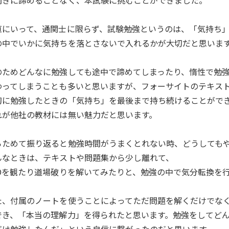
向きに諦めることなく、本試験に挑むことができました。
直にいって、通関士に限らず、試験勉強というのは、「気持ち
の中でいかに気持ちを落とさないで入れるかが大切だと思いま
のためどんなに勉強しても途中で諦めてしまったり、惰性で勉
わってしまうことも多いと思いますが、フォーサイトのテキス
初に勉強したときの「気持ち」を最後まで持ち続けることがで
れが他社の教材には無い魅力だと思います。
らためて振り返ると勉強時間がうまくとれない時、どうしても
んなときは、テキストや問題集から少し離れて、
VDを観たり道場破りを解いてみたりと、勉強の中で気分転換を
た、付属のノートを使うことによってただ問題を解くだけでな
でき、「本当の理解力」を得られたと思います。勉強をしてど