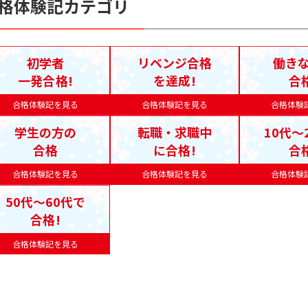
格体験記カテゴリ
初学者
リベンジ合格
働き
一発合格!
を達成!
合
合格体験記を見る
合格体験記を見る
合格体験
学生の方の
転職・求職中
10代〜
合格
に合格!
合
合格体験記を見る
合格体験記を見る
合格体験
50代〜60代で
合格!
合格体験記を見る