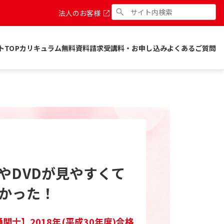
法人のお客様
トTOP
カリキュラム
無料資料請求
受講料・お申し込み
よくあるご質問
やDVDが見やすくて
かった！
関士】2018年(平成30年度)合格