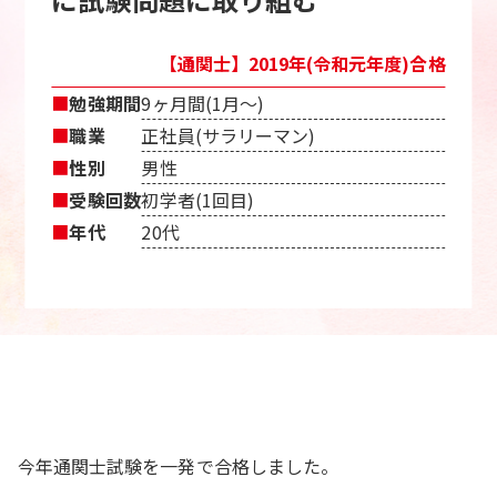
【通関士】2019年(令和元年度)合格
■
勉強期間
9ヶ月間(1月〜)
■
職業
正社員(サラリーマン)
■
性別
男性
■
受験回数
初学者(1回目)
■
年代
20代
今年通関士試験を一発で合格しました。