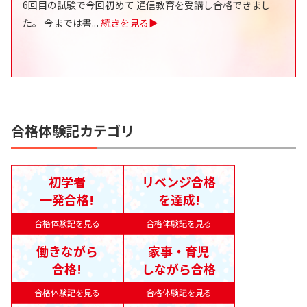
6回目の試験で今回初めて 通信教育を受講し合格できまし
た。 今までは書
...
続きを見る▶
合格体験記カテゴリ
初学者
リベンジ合格
一発合格!
を達成!
合格体験記を見る
合格体験記を見る
働きながら
家事・育児
合格!
しながら合格
合格体験記を見る
合格体験記を見る