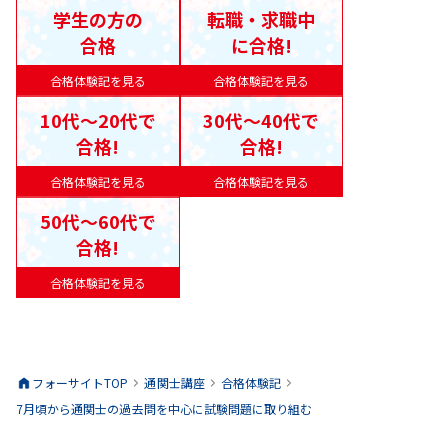
学生の方の
転職・求職中
合格
に合格!
合格体験記を見る
合格体験記を見る
10代〜20代で
30代〜40代で
合格!
合格!
合格体験記を見る
合格体験記を見る
50代〜60代で
合格!
合格体験記を見る
フォーサイトTOP
通関士
講座
合格体験記
7月頃から通関士の過去問を中心に試験問題に取り組む