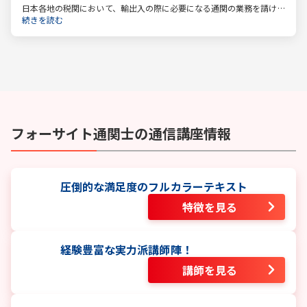
日本各地の税関において、輸出入の際に必要になる通関の業務を請け
負っているのが通関士です。日本は貿易で成り立つ国ですので、今後
続きを読む
も通関士の仕事が減る、なくなるということはないでしょう。
フォーサイト
通関士
の通信講座情報
圧倒的な満足度のフルカラーテキスト
特徴を見る
経験豊富な実力派講師陣！
講師を見る