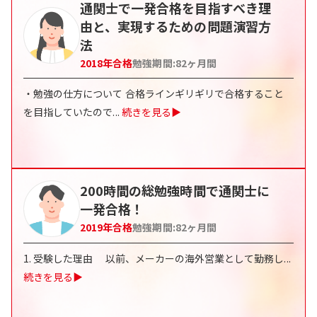
通関士で一発合格を目指すべき理
由と、実現するための問題演習方
法
2018
年合格
勉強期間:
82
ヶ月間
・勉強の仕方について 合格ラインギリギリで合格すること
を目指していたので
...
続きを見る▶
200時間の総勉強時間で通関士に
一発合格！
2019
年合格
勉強期間:
82
ヶ月間
1. 受験した理由 以前、メーカーの海外営業として勤務し
...
続きを見る▶