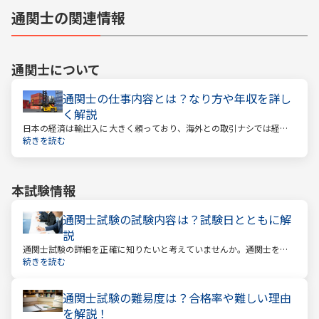
通関士の関連情報
通関士
について
通関士の仕事内容とは？なり方や年収を詳し
く解説
日本の経済は輸出入に大きく頼っており、海外との取引ナシでは経済
は回っていきません。そんな海外との取引で必ず必要になるのが「通
続きを読む
関」です。通関とは税関を通すということ。そしてこの通関に関する
業務を請け負うのが通関士という資格になります。
本試験情報
通関士試験の試験内容は？試験日とともに解
説
通関士試験の詳細を正確に知りたいと考えていませんか。通関士を目
指す場合は、まず試験内容や日程を知る必要があります。
続きを読む
通関士試験の難易度は？合格率や難しい理由
を解説！