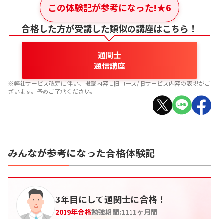
この体験記が参考になった!
★
6
合格した方が受講した類似の講座はこちら！
通関士
通信講座
※弊社サービス改定に伴い、掲載内容に旧コース/旧サービス内容の表現がご
ざいます。予めご了承ください。
みんなが参考になった合格体験記
3年目にして通関士に合格！
2019
年合格
勉強期間:
1111
ヶ月間