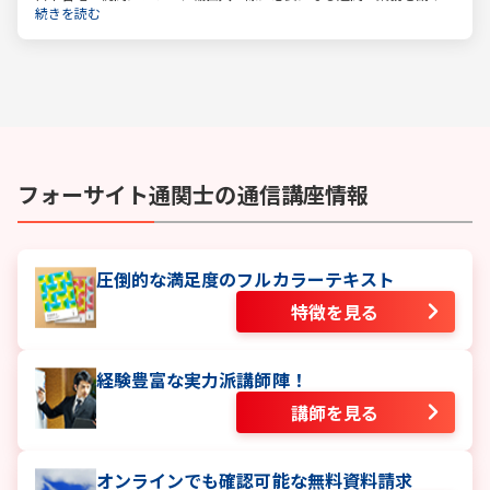
負っているのが通関士です。日本は貿易で成り立つ国ですので、今後
続きを読む
も通関士の仕事が減る、なくなるということはないでしょう。
フォーサイト
通関士
の通信講座情報
圧倒的な満足度のフルカラーテキスト
特徴を見る
経験豊富な実力派講師陣！
講師を見る
オンラインでも確認可能な無料資料請求