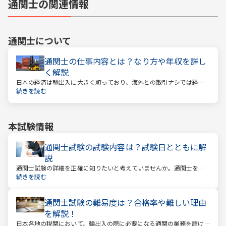
通関士の関連情報
通関士
について
通関士の仕事内容とは？なり方や年収を詳し
く解説
日本の経済は輸出入に大きく頼っており、海外との取引ナシでは経済
は回っていきません。そんな海外との取引で必ず必要になるのが「通
続きを読む
関」です。通関とは税関を通すということ。そしてこの通関に関する
業務を請け負うのが通関士という資格になります。
本試験情報
通関士試験の試験内容は？試験日とともに解
説
通関士試験の詳細を正確に知りたいと考えていませんか。通関士を目
指す場合は、まず試験内容や日程を知る必要があります。
続きを読む
通関士試験の難易度は？合格率や難しい理由
を解説！
日本各地の税関において、輸出入の際に必要になる通関の業務を請け