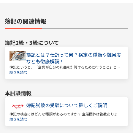
簿記の関連情報
簿記2級・3級
について
簿記とは？仕訳って何？検定の種類や難易度
なども徹底解説！
簿記というと、「企業が自分の利益を計算するために行うこと」とい
うイメージがあるかもしれません。しかし、それはほんの一側面に過
続きを読む
ぎません。
本試験情報
簿記試験の受験について詳しくご説明
簿記の検定にはどんな種類があるのですか？ 主催団体は複数ありま
す。 もっとも評価の高い「日商検定」をお薦めします。
続きを読む