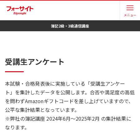
/boki/enquete/
メニュー
簿記2級・3級
通信講座
受講生アンケート
本試験・合格発表後に実施している「受講生アンケー
ト」を集計したデータを公開します。合否や満足度の高低
を問わずAmazonギフトコードを差し上げていますので、
公平な集計結果となっています。
※
弊社の簿記講座 2024年6月〜2025年2月 の集計結果に
なります。