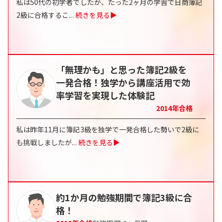
私は50代の初学者でしたが、たった2ヶ月の学習で日商簿記
2級に合格するこ
...
続きを見る▶
「無理かも」と思った簿記2級を
一発合格！独学から講座活用で効
率学習を実現した体験記
2014
年合格
私は昨年11月に簿記3級を独学で一発合格した勢いで2級に
も挑戦しましたが
...
続きを見る▶
約1か月の勉強期間で簿記3級に合
格！