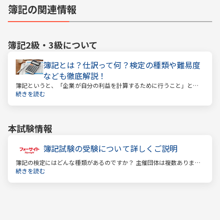
簿記の関連情報
簿記2級・3級
について
簿記とは？仕訳って何？検定の種類や難易度
なども徹底解説！
簿記というと、「企業が自分の利益を計算するために行うこと」とい
うイメージがあるかもしれません。しかし、それはほんの一側面に過
続きを読む
ぎません。
本試験情報
簿記試験の受験について詳しくご説明
簿記の検定にはどんな種類があるのですか？ 主催団体は複数ありま
す。 もっとも評価の高い「日商検定」をお薦めします。
続きを読む