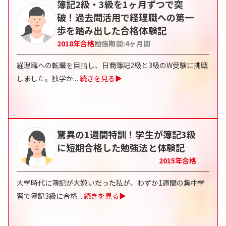
簿記2級・3級を1ヶ月ずつで突
破！過去問活用で経理職への第一
歩を踏み出した合格体験記
2018
年合格
勉強期間:
4
ヶ月間
経理職への転職を目指し、日商簿記2級と3級のW受験に挑戦
しました。独学か
...
続きを見る▶
驚異の1週間特訓！学生が簿記3級
に短期合格した勉強法と体験記
2015
年合格
大学時代に簿記が大嫌いだった私が、わずか1週間の集中学
習で簿記3級に合格
...
続きを見る▶