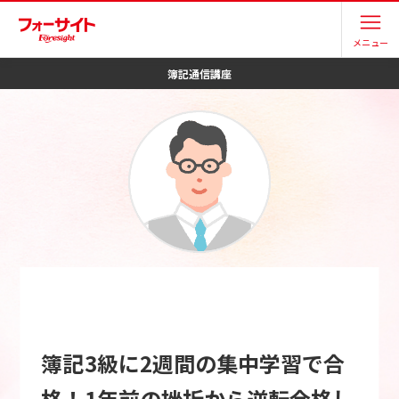
メニュー
簿記
通信講座
簿記3級に2週間の集中学習で合
格！1年前の挫折から逆転合格し