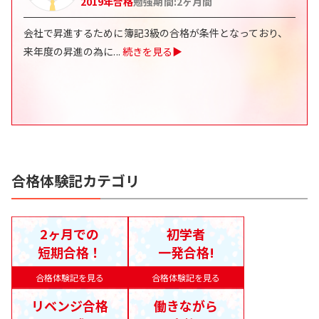
2019
年合格
勉強期間:
2
ヶ月間
会社で昇進するために簿記3級の合格が条件となっており、
来年度の昇進の為に
...
続きを見る▶
合格体験記カテゴリ
2ヶ月での
初学者
短期合格！
一発合格!
合格体験記を見る
合格体験記を見る
リベンジ合格
働きながら