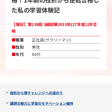
た私の学習体験記
【簿記】第139回 3級試験2015年(27年度)2月合
格
■
職業
正社員(サラリーマン)
■
性別
男性
■
年代
40代
挫折から再チャレンジへの道のり
講師の魅力と学習のモチベーション維持