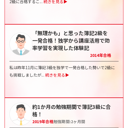
2級に合格するこ
...
続きを見る▶
「無理かも」と思った簿記2級を
一発合格！独学から講座活用で効
率学習を実現した体験記
2014
年合格
私は昨年11月に簿記3級を独学で一発合格した勢いで2級に
も挑戦しましたが
...
続きを見る▶
約1か月の勉強期間で簿記3級に合
格！
2019
年合格
勉強期間:
2
ヶ月間