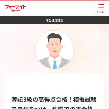
メニュー
簿記
通信講座
簿記3級の高得点合格！模擬試験
で自信をつけ、独学での不合格