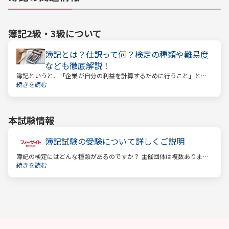
簿記2級・3級
について
簿記とは？仕訳って何？検定の種類や難易度
なども徹底解説！
簿記というと、「企業が自分の利益を計算するために行うこと」とい
うイメージがあるかもしれません。しかし、それはほんの一側面に過
続きを読む
ぎません。
本試験情報
簿記試験の受験について詳しくご説明
簿記の検定にはどんな種類があるのですか？ 主催団体は複数ありま
す。 もっとも評価の高い「日商検定」をお薦めします。
続きを読む