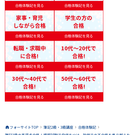
合格体験記を見る
合格体験記を見る
家事・育児
学生の方の
しながら合格
合格
合格体験記を見る
合格体験記を見る
転職・求職中
10代〜20代で
に合格!
合格!
合格体験記を見る
合格体験記を見る
30代〜40代で
50代〜60代で
合格!
合格!
合格体験記を見る
合格体験記を見る
フォーサイトTOP
簿記2級・3級
講座
合格体験記
簿記3級の高得点合格！模擬試験で自信をつけ、独学での不合格を乗り越えた