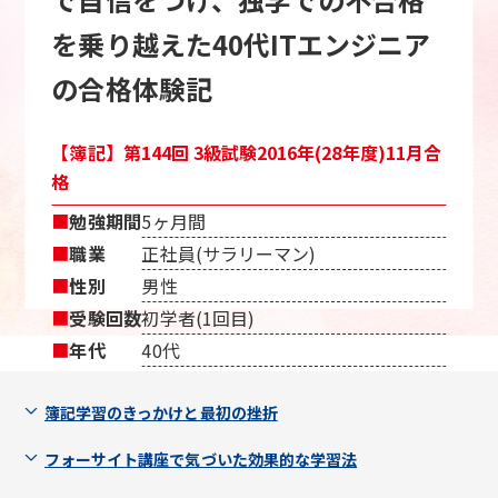
を乗り越えた40代ITエンジニア
の合格体験記
【簿記】第144回 3級試験2016年(28年度)11月合
格
■
勉強期間
5ヶ月間
■
職業
正社員(サラリーマン)
■
性別
男性
■
受験回数
初学者(1回目)
■
年代
40代
簿記学習のきっかけと最初の挫折
フォーサイト講座で気づいた効果的な学習法