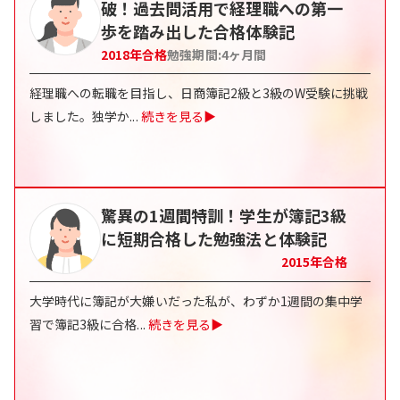
破！過去問活用で経理職への第一
歩を踏み出した合格体験記
2018
年合格
勉強期間:
4
ヶ月間
経理職への転職を目指し、日商簿記2級と3級のW受験に挑戦
しました。独学か
...
続きを見る▶
驚異の1週間特訓！学生が簿記3級
に短期合格した勉強法と体験記
2015
年合格
大学時代に簿記が大嫌いだった私が、わずか1週間の集中学
習で簿記3級に合格
...
続きを見る▶