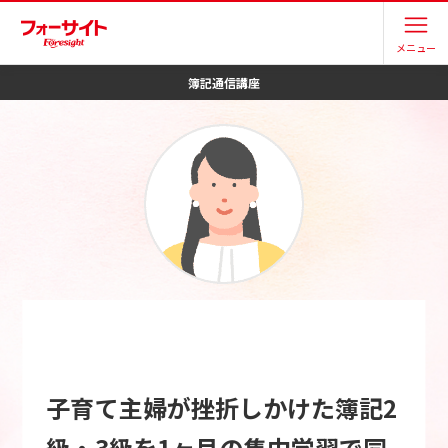
メニュー
簿記
通信講座
子育て主婦が挫折しかけた簿記2
級・3級を1ヶ月の集中学習で同