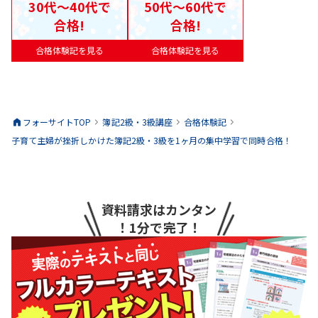
30代〜40代で
50代〜60代で
合格!
合格!
合格体験記を見る
合格体験記を見る
フォーサイトTOP
簿記2級・3級
講座
合格体験記
子育て主婦が挫折しかけた簿記2級・3級を1ヶ月の集中学習で同時合格！
資料請求はカンタン
！1分で完了！