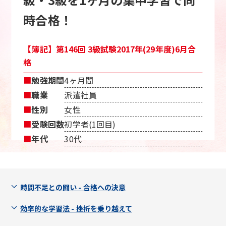
時合格！
【簿記】第146回 3級試験2017年(29年度)6月合
格
■
勉強期間
4ヶ月間
■
職業
派遣社員
■
性別
女性
■
受験回数
初学者(1回目)
■
年代
30代
時間不足との闘い - 合格への決意
効率的な学習法 - 挫折を乗り越えて