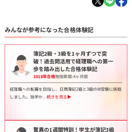
みんなが参考になった合格体験記
簿記2級・3級を1ヶ月ずつで突
破！過去問活用で経理職への第一
歩を踏み出した合格体験記
2018
年合格
勉強期間:
4
ヶ月間
経理職への転職を目指し、日商簿記2級と3級のW受験に挑戦
しました。独学か
...
続きを見る▶
驚異の1週間特訓！学生が簿記3級