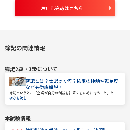
お申し込みはこちら
簿記の関連情報
簿記2級・3級
について
簿記とは？仕訳って何？検定の種類や難易度
なども徹底解説！
簿記というと、「企業が自分の利益を計算するために行うこと」とい
うイメージがあるかもしれません。しかし、それはほんの一側面に過
続きを読む
ぎません。
本試験情報
簿記試験の受験について詳しくご説明