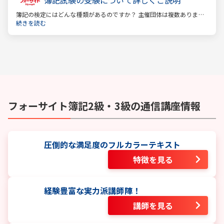
簿記の検定にはどんな種類があるのですか？ 主催団体は複数ありま
す。 もっとも評価の高い「日商検定」をお薦めします。
続きを読む
フォーサイト
簿記2級・3級
の通信講座情報
圧倒的な満足度のフルカラーテキスト
特徴を見る
経験豊富な実力派講師陣！
講師を見る