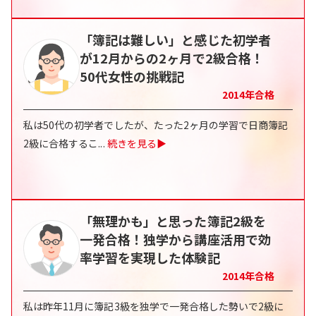
「簿記は難しい」と感じた初学者
が12月からの2ヶ月で2級合格！
50代女性の挑戦記
2014
年合格
私は50代の初学者でしたが、たった2ヶ月の学習で日商簿記
2級に合格するこ
...
続きを見る▶
「無理かも」と思った簿記2級を
一発合格！独学から講座活用で効
率学習を実現した体験記
2014
年合格
私は昨年11月に簿記3級を独学で一発合格した勢いで2級に