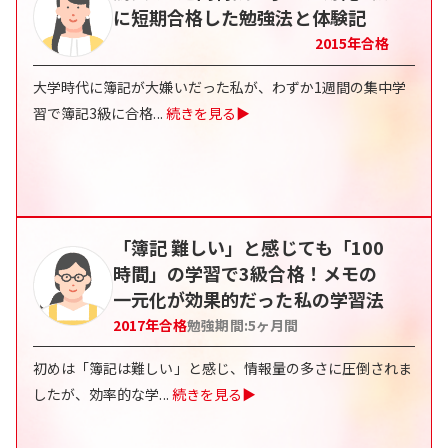
に短期合格した勉強法と体験記
2015
年合格
大学時代に簿記が大嫌いだった私が、わずか1週間の集中学
習で簿記3級に合格
...
続きを見る▶
「簿記 難しい」と感じても「100
時間」の学習で3級合格！メモの
一元化が効果的だった私の学習法
2017
年合格
勉強期間:
5
ヶ月間
初めは「簿記は難しい」と感じ、情報量の多さに圧倒されま
したが、効率的な学
...
続きを見る▶