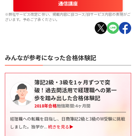
通信講座
※弊社サービス改定に伴い、掲載内容に旧コース/旧サービス内容の表現がご
ざいます。予めご了承ください。
みんなが参考になった合格体験記
簿記2級・3級を1ヶ月ずつで突
破！過去問活用で経理職への第一
歩を踏み出した合格体験記
2018
年合格
勉強期間:
4
ヶ月間
経理職への転職を目指し、日商簿記2級と3級のW受験に挑戦
しました。独学か
...
続きを見る▶