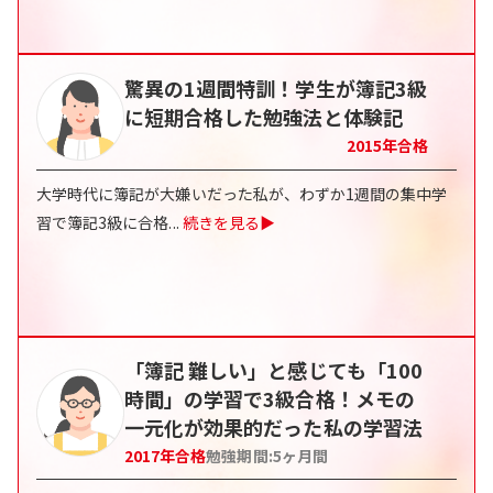
驚異の1週間特訓！学生が簿記3級
に短期合格した勉強法と体験記
2015
年合格
大学時代に簿記が大嫌いだった私が、わずか1週間の集中学
習で簿記3級に合格
...
続きを見る▶
「簿記 難しい」と感じても「100
時間」の学習で3級合格！メモの
一元化が効果的だった私の学習法
2017
年合格
勉強期間:
5
ヶ月間