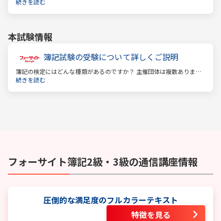
うイメージがあるかもしれません。しかし、それはほんの一側面に過
続きを読む
ぎません。
本試験情報
簿記試験の受験について詳しくご説明
簿記の検定にはどんな種類があるのですか？ 主催団体は複数ありま
す。 もっとも評価の高い「日商検定」をお薦めします。
続きを読む
フォーサイト
簿記2級・3級
の通信講座情報
圧倒的な満足度のフルカラーテキスト
特徴を見る