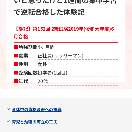
で逆転合格した体験記
【簿記】第152回 2級試験2019年(令和元年度)6
月合格
■
勉強期間
4ヶ月間
■
職業
正社員(サラリーマン)
■
性別
女性
■
受験回数
初学者(1回目)
■
年代
20代
育休中の資格取得への挑戦
育児と勉強の両立の工夫