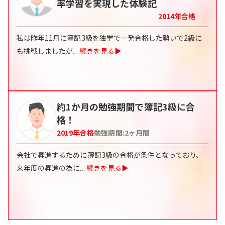
率学習を実現した体験記
2014
年合格
私は昨年11月に簿記3級を独学で一発合格した勢いで2級に
も挑戦しましたが
...
続きを見る▶
約1か月の勉強期間で簿記3級に合
格！
2019
年合格
勉強期間:
2
ヶ月間
会社で昇進するために簿記3級の合格が条件となっており、
来年度の昇進の為に
...
続きを見る▶