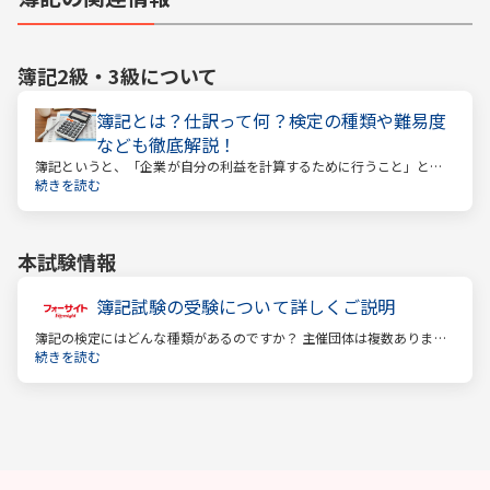
簿記2級・3級
について
簿記とは？仕訳って何？検定の種類や難易度
なども徹底解説！
簿記というと、「企業が自分の利益を計算するために行うこと」とい
うイメージがあるかもしれません。しかし、それはほんの一側面に過
続きを読む
ぎません。
本試験情報
簿記試験の受験について詳しくご説明
簿記の検定にはどんな種類があるのですか？ 主催団体は複数ありま
す。 もっとも評価の高い「日商検定」をお薦めします。
続きを読む