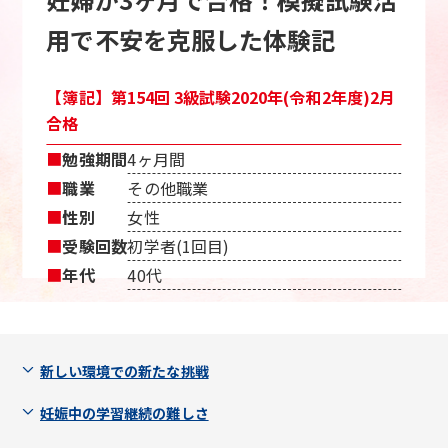
用で不安を克服した体験記
【簿記】第154回 3級試験2020年(令和2年度)2月
合格
■
勉強期間
4ヶ月間
■
職業
その他職業
■
性別
女性
■
受験回数
初学者(1回目)
■
年代
40代
新しい環境での新たな挑戦
妊娠中の学習継続の難しさ