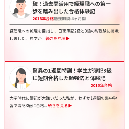
破！過去問活用で経理職への第一
歩を踏み出した合格体験記
2018
年合格
勉強期間:
4
ヶ月間
経理職への転職を目指し、日商簿記2級と3級のW受験に挑戦
しました。独学か
...
続きを見る▶
驚異の1週間特訓！学生が簿記3級
に短期合格した勉強法と体験記
2015
年合格
大学時代に簿記が大嫌いだった私が、わずか1週間の集中学
習で簿記3級に合格
...
続きを見る▶