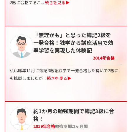
2級に合格するこ
...
続きを見る▶
「無理かも」と思った簿記2級を
一発合格！独学から講座活用で効
率学習を実現した体験記
2014
年合格
私は昨年11月に簿記3級を独学で一発合格した勢いで2級に
も挑戦しましたが
...
続きを見る▶
約1か月の勉強期間で簿記3級に合
格！
2019
年合格
勉強期間:
2
ヶ月間