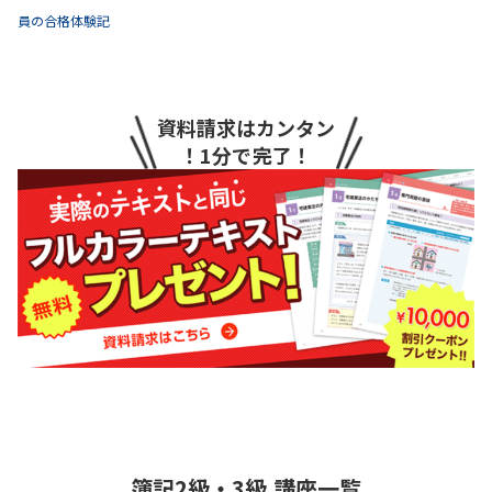
員の合格体験記
資料請求はカンタン
！1分で完了！
簿記2級・3級
講座一覧