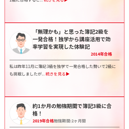
「無理かも」と思った簿記2級を
一発合格！独学から講座活用で効
率学習を実現した体験記
2014
年合格
私は昨年11月に簿記3級を独学で一発合格した勢いで2級に
も挑戦しましたが
...
続きを見る▶
約1か月の勉強期間で簿記3級に合
格！
2019
年合格
勉強期間:
2
ヶ月間