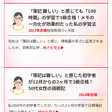
「簿記 難しい」と感じても「100
時間」の学習で3級合格！メモの
一元化が効果的だった私の学習法
2017
年合格
勉強期間:
5
ヶ月間
初めは「簿記は難しい」と感じ、情報量の多さに圧倒されま
したが、効率的な学
...
続きを見る▶
「簿記は難しい」と感じた初学者
が12月からの2ヶ月で2級合格！
50代女性の挑戦記
2014
年合格
私は50代の初学者でしたが、たった2ヶ月の学習で日商簿記
2級に合格するこ
...
続きを見る▶