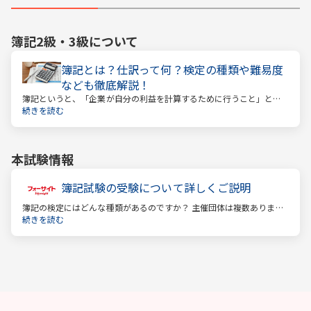
簿記2級・3級
について
簿記とは？仕訳って何？検定の種類や難易度
なども徹底解説！
簿記というと、「企業が自分の利益を計算するために行うこと」とい
うイメージがあるかもしれません。しかし、それはほんの一側面に過
続きを読む
ぎません。
本試験情報
簿記試験の受験について詳しくご説明
簿記の検定にはどんな種類があるのですか？ 主催団体は複数ありま
す。 もっとも評価の高い「日商検定」をお薦めします。
続きを読む