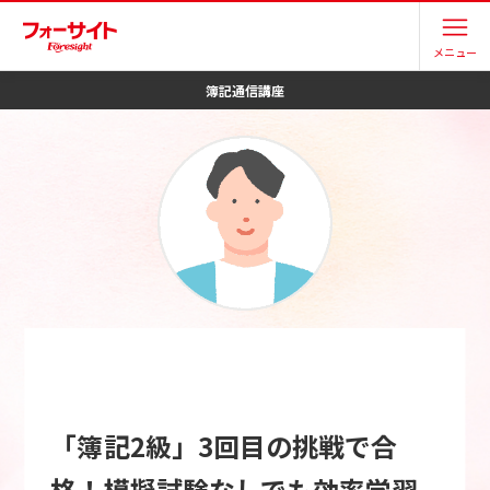
メニュー
簿記
通信講座
「簿記2級」3回目の挑戦で合
格！模擬試験なしでも効率学習