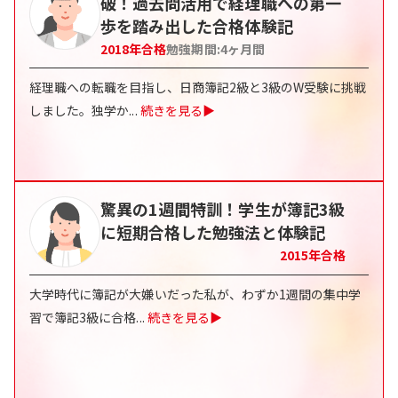
破！過去問活用で経理職への第一
歩を踏み出した合格体験記
2018
年合格
勉強期間:
4
ヶ月間
経理職への転職を目指し、日商簿記2級と3級のW受験に挑戦
しました。独学か
...
続きを見る▶
驚異の1週間特訓！学生が簿記3級
に短期合格した勉強法と体験記
2015
年合格
大学時代に簿記が大嫌いだった私が、わずか1週間の集中学
習で簿記3級に合格
...
続きを見る▶