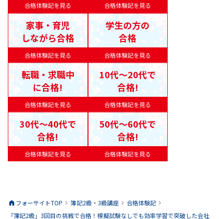
合格体験記を見る
合格体験記を見る
家事・育児
学生の方の
しながら合格
合格
合格体験記を見る
合格体験記を見る
転職・求職中
10代〜20代で
に合格!
合格!
合格体験記を見る
合格体験記を見る
30代〜40代で
50代〜60代で
合格!
合格!
合格体験記を見る
合格体験記を見る
フォーサイトTOP
簿記2級・3級
講座
合格体験記
「簿記2級」3回目の挑戦で合格！模擬試験なしでも効率学習で突破した会社