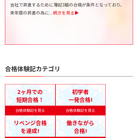
会社で昇進するために簿記3級の合格が条件となっており、
来年度の昇進の為に
...
続きを見る▶
合格体験記カテゴリ
2ヶ月での
初学者
短期合格！
一発合格!
合格体験記を見る
合格体験記を見る
リベンジ合格
働きながら
を達成!
合格!