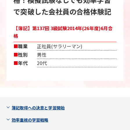
で突破した会社員の合格体験記
【簿記】第137回 3級試験2014年(26年度)6月合
格
■
職業
正社員(サラリーマン)
■
性別
男性
■
年代
20代
簿記取得への決意と学習開始
効率重視の学習戦略