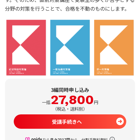
分野の対策を行うことで、合格を不動のものにします。
3編同時申し込み
27,800
一括
円
（
税込・送料別
）
受講手続きへ
なら
月々
2317
円
から。分割手数料無料