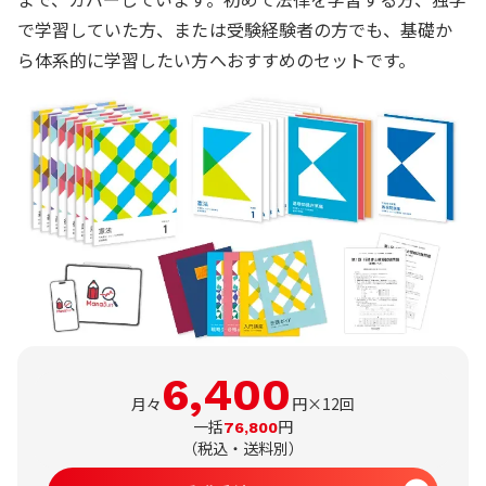
で学習していた方、または受験経験者の方でも、基礎か
ら体系的に学習したい方へおすすめのセットです。
6,400
月々
円×12回
一括
円
76,800
（
税込・送料別
）