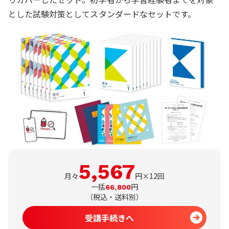
とした試験対策としてスタンダードなセットです。
5,567
月々
円×12回
一括
円
66,800
（
税込・送料別
）
受講手続きへ