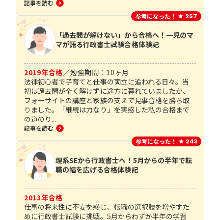
記事を読む
参考になった！
257
「過去問が解けない」から合格へ！一児のマ
マが語る行政書士試験合格体験記
2019
年合格
／
勉強期間：
10
ヶ月
法律初心者で子育てと仕事の両立に追われる日々。当
初は過去問が全く解けずに途方に暮れていましたが、
フォーサイトの講座と家族の支えで見事合格を勝ち取
りました。「継続は力なり」を実感した私の合格まで
の道のり...
記事を読む
参考になった！
243
理系SEから行政書士へ！5月からの半年で転
職の幅を広げる合格体験記
2013
年合格
仕事の将来性に不安を感じ、転職の選択肢を増やすた
めに行政書士試験に挑戦。5月からわずか半年の学習