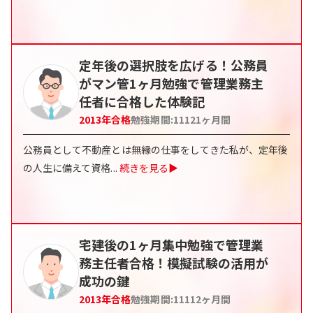
定年後の選択肢を広げる！公務員
がマン管1ヶ月勉強で管理業務主
任者に合格した体験記
2013
年合格
勉強期間:
11121
ヶ月間
公務員として不動産とは無縁の仕事をしてきた私が、定年後
の人生に備えて資格
...
続きを見る▶
宅建後の1ヶ月集中勉強で管理業
務主任者合格！模擬試験の活用が
成功の鍵
2013
年合格
勉強期間:
11112
ヶ月間