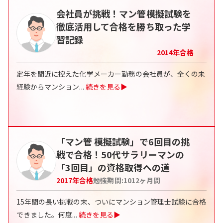
会社員が挑戦！マン管模擬試験を
徹底活用して合格を勝ち取った学
習記録
2014
年合格
定年を間近に控えた化学メーカー勤務の会社員が、全くの未
経験からマンション
...
続きを見る▶
「マン管 模擬試験」で6回目の挑
戦で合格！50代サラリーマンの
「3回目」の資格取得への道
2017
年合格
勉強期間:
1012
ヶ月間
15年間の長い挑戦の末、ついにマンション管理士試験に合格
できました。何度
...
続きを見る▶