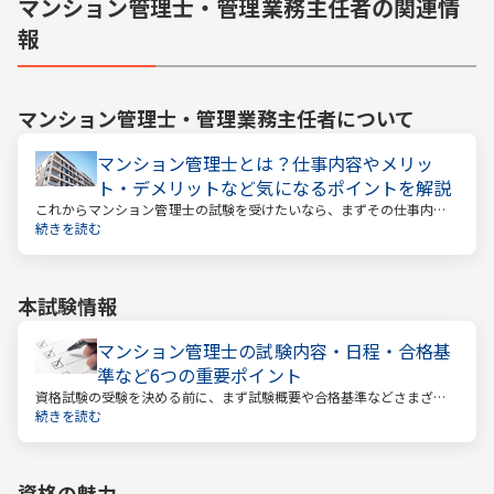
マンション管理士・管理業務主任者の関連情
報
マンション管理士・管理業務主任者
について
マンション管理士とは？仕事内容やメリッ
ト・デメリットなど気になるポイントを解説
これからマンション管理士の試験を受けたいなら、まずその仕事内容
を確かめましょう。この仕事では、マンション管理組合の総合的なサ
続きを読む
ポートをします。
本試験情報
マンション管理士の試験内容・日程・合格基
準など6つの重要ポイント
資格試験の受験を決める前に、まず試験概要や合格基準などさまざま
なことを把握しておくことが大切です。試験までの日数を計算し、無
続きを読む
駄のない効率的な勉強スケジュールを立てる必要があります。
資格の魅力