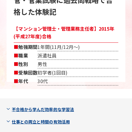
格した体験記
【マンション管理士・管理業務主任者】2015年
(平成27年度)合格
■
勉強期間
1年間(11月/12月〜)
■
職業
派遣社員
■
性別
男性
■
受験回数
初学者(1回目)
■
年代
30代
不合格から学んだ効率的な学習法
仕事との両立と時間の有効活用