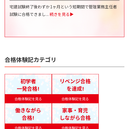
宅建試験終了後わずか1ヶ月という短期間で管理業務主任者
試験に合格できまし
...
続きを見る▶
合格体験記カテゴリ
初学者
リベンジ合格
一発合格!
を達成!
合格体験記を見る
合格体験記を見る
働きながら
家事・育児
合格!
しながら合格
合格体験記を見る
合格体験記を見る