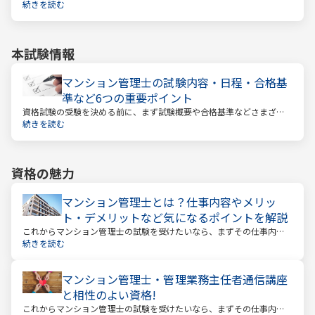
を確かめましょう。この仕事では、マンション管理組合の総合的なサ
続きを読む
ポートをします。
本試験情報
マンション管理士の試験内容・日程・合格基
準など6つの重要ポイント
資格試験の受験を決める前に、まず試験概要や合格基準などさまざま
なことを把握しておくことが大切です。試験までの日数を計算し、無
続きを読む
駄のない効率的な勉強スケジュールを立てる必要があります。
資格の魅力
マンション管理士とは？仕事内容やメリッ
ト・デメリットなど気になるポイントを解説
これからマンション管理士の試験を受けたいなら、まずその仕事内容
を確かめましょう。この仕事では、マンション管理組合の総合的なサ
続きを読む
ポートをします。
マンション管理士・管理業務主任者通信講座
と相性のよい資格!
これからマンション管理士の試験を受けたいなら、まずその仕事内容