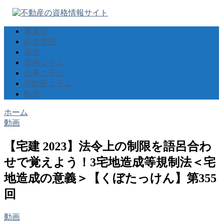
事業別
経営形態
職種
資格コラム
仕事コラム
不動産コラム
動画
ホーム
動画
【宅建 2023】法令上の制限を語呂合わ
せで覚えよう！3宅地造成等規制法＜宅
地造成の意義＞【くぼたっけん】第355
回
動画