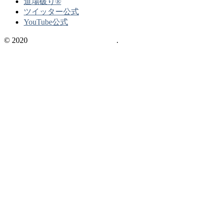
道場破り®
ツイッター公式
YouTube公式
© 2020
不動産の資格情報サイト
.