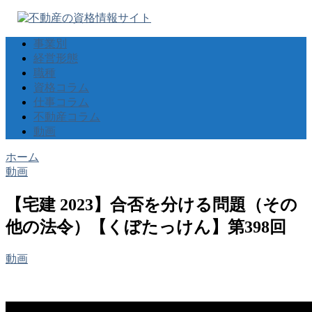
事業別
経営形態
職種
資格コラム
仕事コラム
不動産コラム
動画
ホーム
動画
【宅建 2023】合否を分ける問題（その
他の法令）【くぼたっけん】第398回
動画