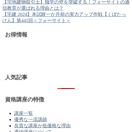
【宅地建物取引士】独学の壁を突破する！フォーサイトの通
信教育が選ばれる理由とは？
【宅建 2024】本試験一か月前の実力アップ作戦【くぼたっ
けん】第441回＜フォーサイト＞
お得情報
人気記事
資格講座の特徴
講座一覧
優秀な一流講師
良質な講座が低価格な理由
通信講座について