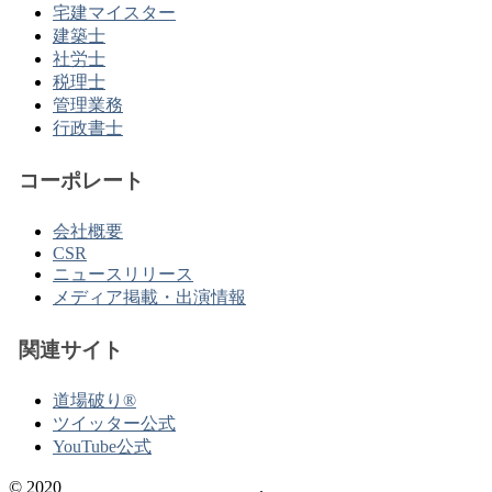
宅建マイスター
建築士
社労士
税理士
管理業務
行政書士
コーポレート
会社概要
CSR
ニュースリリース
メディア掲載・出演情報
関連サイト
道場破り®
ツイッター公式
YouTube公式
© 2020
不動産の資格情報サイト
.