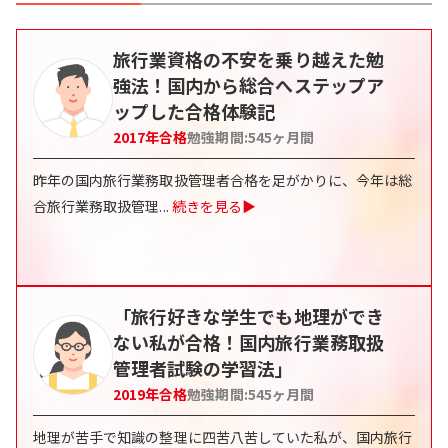
旅行業資格の不安を乗り越えた勉
強法！国内から総合へステップア
ップした合格体験記
2017
年合格
勉強期間:
545
ヶ月間
昨年の国内旅行業務取扱管理者合格を足がかりに、今年は総
合旅行業務取扱管理
...
続きを見る▶
「旅行好きな学生でも地理ができ
ない私が合格！国内旅行業務取扱
管理者試験の学習法」
2019
年合格
勉強期間:
545
ヶ月間
地理が苦手で知識の整理に四苦八苦していた私が、国内旅行