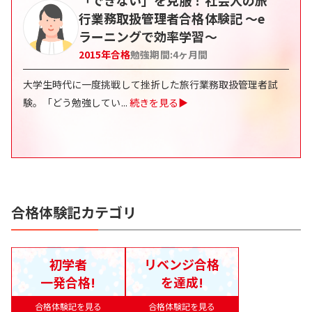
行業務取扱管理者合格体験記 〜e
ラーニングで効率学習〜
2015
年合格
勉強期間:
4
ヶ月間
大学生時代に一度挑戦して挫折した旅行業務取扱管理者試
験。「どう勉強してい
...
続きを見る▶
合格体験記カテゴリ
初学者
リベンジ合格
一発合格!
を達成!
合格体験記を見る
合格体験記を見る