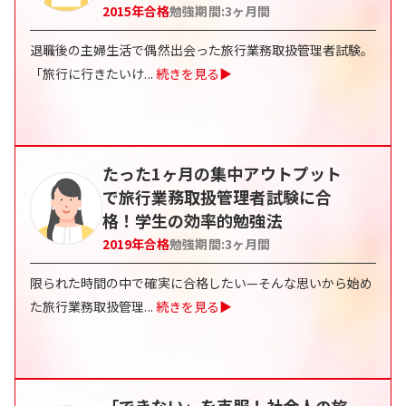
2015
年合格
勉強期間:
3
ヶ月間
退職後の主婦生活で偶然出会った旅行業務取扱管理者試験。
「旅行に行きたいけ
...
続きを見る▶
たった1ヶ月の集中アウトプット
で旅行業務取扱管理者試験に合
格！学生の効率的勉強法
2019
年合格
勉強期間:
3
ヶ月間
限られた時間の中で確実に合格したい—そんな思いから始め
た旅行業務取扱管理
...
続きを見る▶
「できない」を克服！社会人の旅