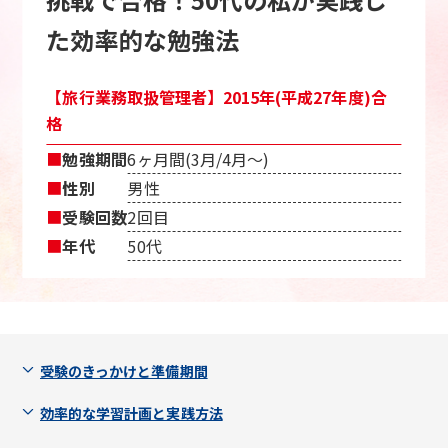
た効率的な勉強法
【旅行業務取扱管理者】2015年(平成27年度)合
格
■
勉強期間
6ヶ月間(3月/4月〜)
■
性別
男性
■
受験回数
2回目
■
年代
50代
受験のきっかけと準備期間
効率的な学習計画と実践方法