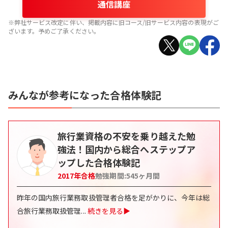
通信講座
※弊社サービス改定に伴い、掲載内容に旧コース/旧サービス内容の表現がご
ざいます。予めご了承ください。
みんなが参考になった合格体験記
旅行業資格の不安を乗り越えた勉
強法！国内から総合へステップア
ップした合格体験記
2017
年合格
勉強期間:
545
ヶ月間
昨年の国内旅行業務取扱管理者合格を足がかりに、今年は総
合旅行業務取扱管理
...
続きを見る▶