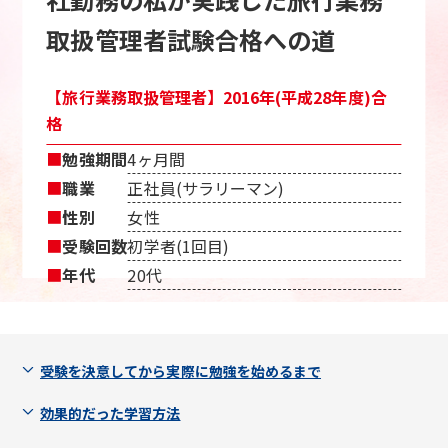
取扱管理者試験合格への道
【旅行業務取扱管理者】2016年(平成28年度)合
格
■
勉強期間
4ヶ月間
■
職業
正社員(サラリーマン)
■
性別
女性
■
受験回数
初学者(1回目)
■
年代
20代
受験を決意してから実際に勉強を始めるまで
効果的だった学習方法