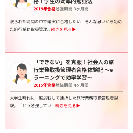
格！学生の効率的勉強法
2019
年合格
勉強期間:
3
ヶ月間
限られた時間の中で確実に合格したい—そんな思いから始め
た旅行業務取扱管理
...
続きを見る▶
「できない」を克服！社会人の旅
行業務取扱管理者合格体験記 〜e
ラーニングで効率学習〜
2015
年合格
勉強期間:
4
ヶ月間
大学生時代に一度挑戦して挫折した旅行業務取扱管理者試
験。「どう勉強してい
...
続きを見る▶