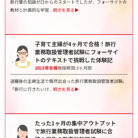
旅行業の知識ゼロからのスタートでしたが、フォーサイトの
教材と計画的な学習
...
続きを見る▶
子育て主婦が4ヶ月で合格！旅行
業務取扱管理者試験にフォーサイ
トのテキストで挑戦した体験記
2015
年合格
勉強期間:
3
ヶ月間
退職後の主婦生活で偶然出会った旅行業務取扱管理者試験。
「旅行に行きたいけ
...
続きを見る▶
たった1ヶ月の集中アウトプット
で旅行業務取扱管理者試験に合