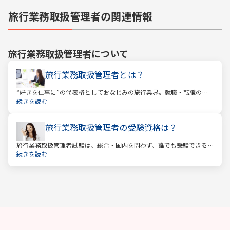
旅行業務取扱管理者の関連情報
旅行業務取扱管理者
について
旅行業務取扱管理者とは？
“好きを仕事に”の代表格としておなじみの旅行業界。就職・転職の人
気企業ランキングでは旅行会社が常に上位に君臨し、いつの時代にも
続きを読む
根強い人気を誇ります。
旅行業務取扱管理者の受験資格は？
旅行業務取扱管理者試験は、総合・国内を問わず、誰でも受験できる
資格です。一般的に「国家資格」といえば受験資格が多いですが、
続きを読む
少々珍しくそして貴重な国家資格であると言えます。