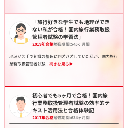
「旅行好きな学生でも地理ができ
ない私が合格！国内旅行業務取扱
管理者試験の学習法」
2019
年合格
勉強期間:
545
ヶ月間
地理が苦手で知識の整理に四苦八苦していた私が、国内旅行
業務取扱管理者試験
...
続きを見る▶
初心者でも5ヶ月で合格！国内旅
行業務取扱管理者試験の効率的テ
キスト活用法と合格体験記
2017
年合格
勉強期間:
634
ヶ月間