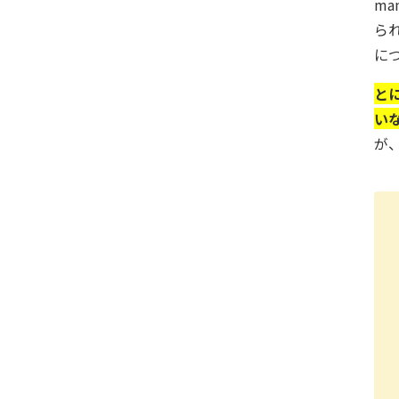
m
ら
に
と
い
が