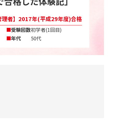
で合格した体験記」
理者】2017年(平成29年度)合格
■
受験回数
初学者(1回目)
■
年代
50代