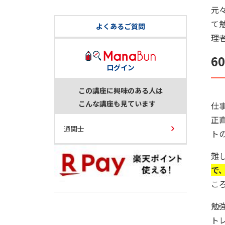
元
て
よくあるご質問
理
6
ログイン
この講座に興味のある人は
こんな講座も見ています
仕
正
通関士
ト
難
で
こ
勉
ト