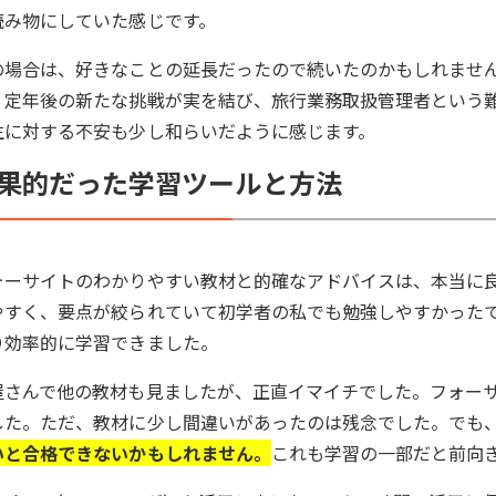
読み物にしていた感じです。
の場合は、好きなことの延長だったので続いたのかもしれませ
。定年後の新たな挑戦が実を結び、旅行業務取扱管理者という
生に対する不安も少し和らいだように感じます。
果的だった学習ツールと方法
ォーサイトのわかりやすい教材と的確なアドバイスは、本当に
やすく、要点が絞られていて初学者の私でも勉強しやすかった
り効率的に学習できました。
屋さんで他の教材も見ましたが、正直イマイチでした。フォー
した。ただ、教材に少し間違いがあったのは残念でした。でも
いと合格できないかもしれません。
これも学習の一部だと前向