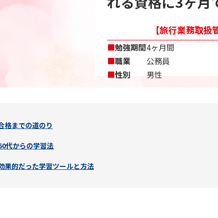
れる資格に3ヶ月
【旅行業務取扱管
■
勉強期間
4ヶ月間
■
職業
公務員
■
性別
男性
合格までの道のり
60代からの学習法
効果的だった学習ツールと方法