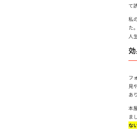
て
私
た
人
効
フ
見
あ
本
ま
な