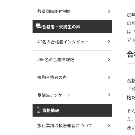
教育訓練給付制度
定
の
合格者・受講生の声
は
で
47名の合格者インタビュー
合
286名の合格体験記
短期合格者の声
合
「
受講生アンケート
格
そ
資格情報
え
旅行業務取扱管理者について
湧