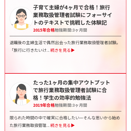
子育て主婦が4ヶ月で合格！旅行
業務取扱管理者試験にフォーサイ
トのテキストで挑戦した体験記
2015
年合格
勉強期間:
3
ヶ月間
退職後の主婦生活で偶然出会った旅行業務取扱管理者試験。
「旅行に行きたいけ
...
続きを見る▶
たった1ヶ月の集中アウトプット
で旅行業務取扱管理者試験に合
格！学生の効率的勉強法
2019
年合格
勉強期間:
3
ヶ月間
限られた時間の中で確実に合格したい—そんな思いから始め
た旅行業務取扱管理
...
続きを見る▶