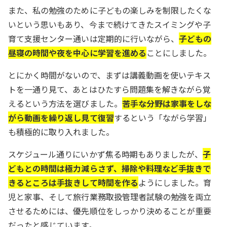
また、私の勉強のために子どもの楽しみを制限したくな
いという思いもあり、今まで続けてきたスイミングや子
育て支援センター通いは定期的に行いながら、
子どもの
昼寝の時間や夜を中心に学習を進める
ことにしました。
とにかく時間がないので、まずは講義動画を使いテキス
トを一通り見て、あとはひたすら問題集を解きながら覚
えるという方法を選びました。
苦手な分野は家事をしな
がら動画を繰り返し見て復習
するという「ながら学習」
も積極的に取り入れました。
スケジュール通りにいかず焦る時期もありましたが、
子
どもとの時間は極力減らさず、掃除や料理など手抜きで
きるところは手抜きして時間を作る
ようにしました。育
児と家事、そして旅行業務取扱管理者試験の勉強を両立
させるためには、優先順位をしっかり決めることが重要
だったと感じています。