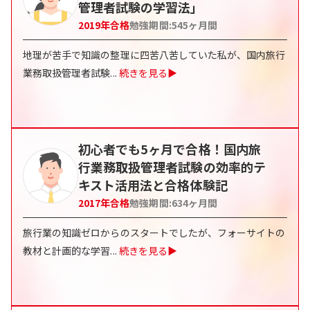
管理者試験の学習法」
2019
年合格
勉強期間:
545
ヶ月間
地理が苦手で知識の整理に四苦八苦していた私が、国内旅行
業務取扱管理者試験
...
続きを見る▶
初心者でも5ヶ月で合格！国内旅
行業務取扱管理者試験の効率的テ
キスト活用法と合格体験記
2017
年合格
勉強期間:
634
ヶ月間
旅行業の知識ゼロからのスタートでしたが、フォーサイトの
教材と計画的な学習
...
続きを見る▶