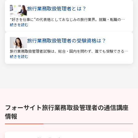
旅行業務取扱管理者とは？
“好きを仕事に”の代表格としておなじみの旅行業界。就職・転職の人
気企業ランキングでは旅行会社が常に上位に君臨し、いつの時代にも
続きを読む
根強い人気を誇ります。
旅行業務取扱管理者の受験資格は？
旅行業務取扱管理者試験は、総合・国内を問わず、誰でも受験できる
資格です。一般的に「国家資格」といえば受験資格が多いですが、
続きを読む
少々珍しくそして貴重な国家資格であると言えます。
フォーサイト
旅行業務取扱管理者
の通信講座
情報