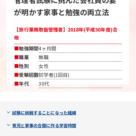
が明かす家事と勉強の両立法
【旅行業務取扱管理者】2018年(平成30年度)合
格
■
勉強期間
4ヶ月間
■
職業
無職
■
性別
女性
■
受験回数
初学者(1回目)
■
年代
30代
試験に挑戦することになった経緯
育児と家事の合間に作る学習時間