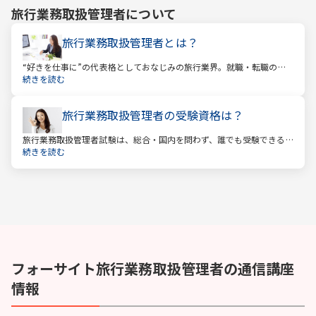
旅行業務取扱管理者
について
旅行業務取扱管理者とは？
“好きを仕事に”の代表格としておなじみの旅行業界。就職・転職の人
気企業ランキングでは旅行会社が常に上位に君臨し、いつの時代にも
続きを読む
根強い人気を誇ります。
旅行業務取扱管理者の受験資格は？
旅行業務取扱管理者試験は、総合・国内を問わず、誰でも受験できる
資格です。一般的に「国家資格」といえば受験資格が多いですが、
続きを読む
少々珍しくそして貴重な国家資格であると言えます。
フォーサイト
旅行業務取扱管理者
の通信講座
情報