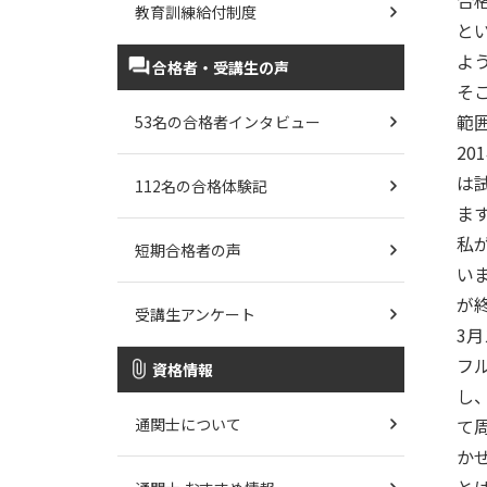
合
教育訓練給付制度
と
よ
合格者・受講生の声
そ
範
53名の合格者インタビュー
2
は
112名の合格体験記
ま
私
短期合格者の声
い
が
受講生アンケート
3
フ
資格情報
し
通関士について
て
か