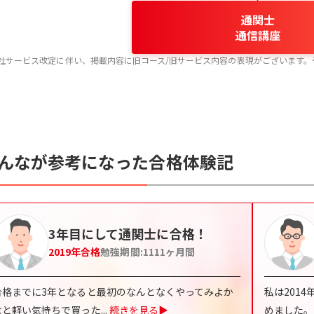
通関士
通信講座
社サービス改定に伴い、掲載内容に旧コース/旧サービス内容の表現がございます。
んなが参考になった合格体験記
3年目にして通関士に合格！
2019
年合格
勉強期間:
1111
ヶ月間
合格までに3年となると最初のなんとなくやってみよか
私は201
なと軽い気持ちで買った
...
続きを見る▶
めました。