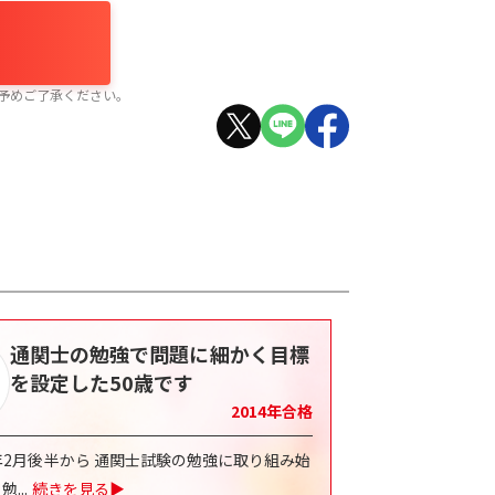
予めご了承ください。
通関士の勉強で問題に細かく目標
を設定した50歳です
2014
年合格
4年2月後半から 通関士試験の勉強に取り組み始
 勉
...
続きを見る▶