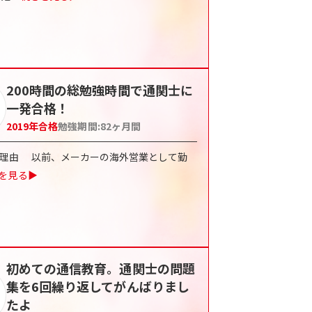
200時間の総勉強時間で通関士に
一発合格！
2019
年合格
勉強期間:
82
ヶ月間
した理由 以前、メーカーの海外営業として勤
を見る▶
初めての通信教育。通関士の問題
集を6回繰り返してがんばりまし
たよ