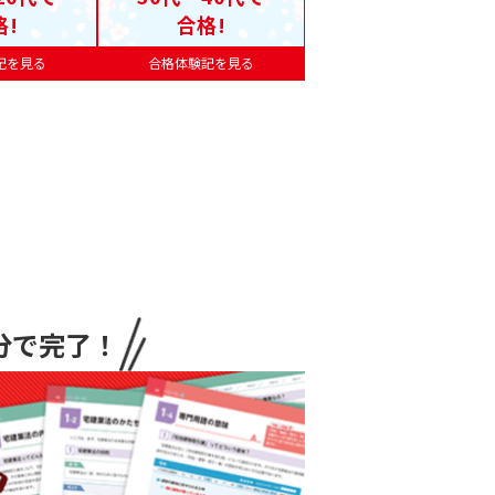
格!
合格!
記を見る
合格体験記を見る
分で完了！