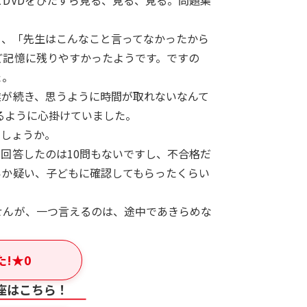
DVDをひたすら見る、見る、見る。問題集
に、「先生はこんなこと言ってなかったから
ど記憶に残りやすかったようです。ですの
た。
業が続き、思うように時間が取れないなんて
るように心掛けていました。
でしょうか。
回答したのは10問もないですし、不合格だ
いか疑い、子どもに確認してもらったくらい
せんが、一つ言えるのは、途中であきらめな
た!
★
0
座はこちら！