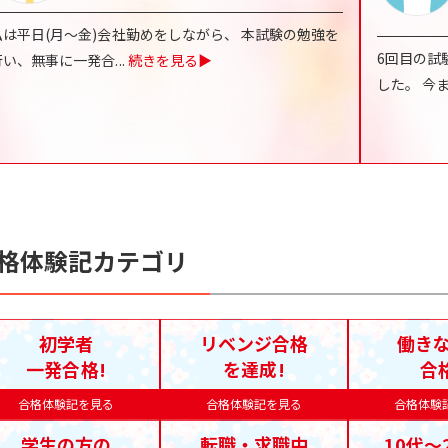
私は平日(月～金)会社勤めをしながら、 本試験の勉強を
6回目の試
行い、無事に一発合
...
続きを見る▶
した。 今
格体験記カテゴリ
初学者
リベンジ合格
働き
一発合格!
を達成!
合
合格体験記を見る
合格体験記を見る
合格体験
学生の方の
転職・求職中
10代〜