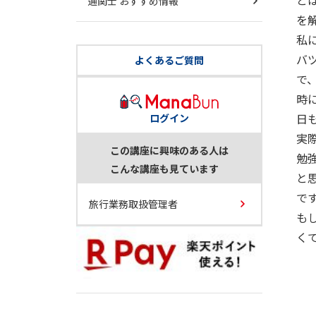
と
通関士 おすすめ情報
を
私
バ
よくあるご質問
で
時
日
ログイン
実
この講座に興味のある人は
勉
こんな講座も見ています
と
で
旅行業務取扱管理者
も
く