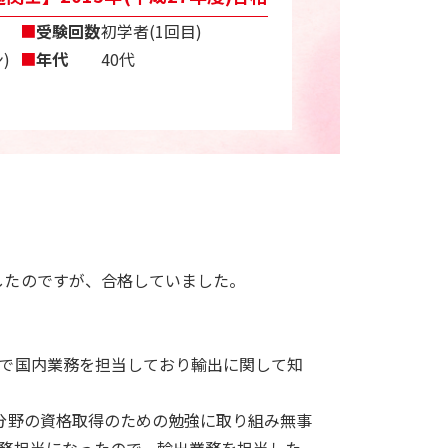
■
受験回数
初学者(1回目)
)
■
年代
40代
したのですが、合格していました。
まで国内業務を担当しており輸出に関して知
分野の資格取得のための勉強に取り組み無事