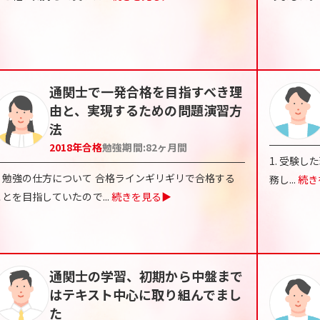
通関士で一発合格を目指すべき理
由と、実現するための問題演習方
法
2018
年合格
勉強期間:
82
ヶ月間
1. 受験
・勉強の仕方について 合格ラインギリギリで合格する
務し
...
続き
ことを目指していたので
...
続きを見る▶
通関士の学習、初期から中盤まで
はテキスト中心に取り組んでまし
た