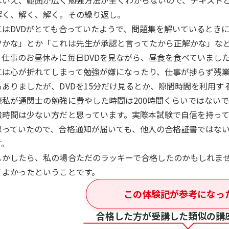
はいえ、範囲が広く勉強方法が全くわからないので、テキストと
解く、解く、解く。その繰り返し。
にはDVDがとても合っていたようで、問題集を解いているとき
ツかな」とか「これは先生が承認と言ってたから正解かな」な
、仕事のお昼休みに毎日DVDを見ながら、昼食を食べていまし
には心が折れてしまって勉強が嫌になったり、仕事が捗らず残
もありましたが、DVDを15分だけ見るとか、隙間時間を利用す
際私が通関士の勉強に費やした時間は200時間くらいではない
強時間は少ない方だと思っています。実際本試験で自信を持って
思っていたので、合格通知が届いても、他人の合格証書ではな
す。
しかしたら、私の場合ただのラッキーで合格したのかもしれま
てよかったということです。
この体験記が参考になっ
合格した方が受講した類似の講