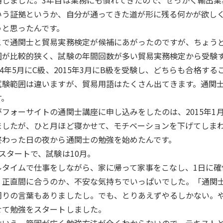
格しました。3年目は業務にも慣れてきたので、せっかく輸出業
いう証拠というか、自分が通ってきた道が形に残る何かが欲し
うと思ったんです。
こで通関士と貿易実務検定が候補にあがったのですが、ちょう
囲が比較的狭く、試験の年間回数が多い貿易実務検定から受験
014年5月にC級、2015年3月にB級を受験し、どちらも合格
試験範囲は違いますが、貿易用語はたくさん出てきます。通関
す。
がフォーサイトの通関士講座に申し込みをしたのは、2015年1
ましたが、ひと月ほど寝かせて、モチベーションを下げてしまわ
終わった日の夜から通関士の勉強を始めたんです。
月スタートで、試験は10月。
ルタイムで仕事をしながら、家に帰って家事をこなし、1日に確
、正直間に合うのか、不安な気持ちでいっぱいでした。「通関
周りの言葉もありましたし。でも、とりあえずやるしかない。
せて勉強をスタートしました。