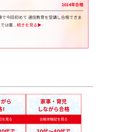
2014
年合格
験で今回初めて 通信教育を受講し合格できま
までは書
...
続きを見る▶
ながら
家事・育児
格!
しながら合格
記を見る
合格体験記を見る
20代で
30代〜40代で