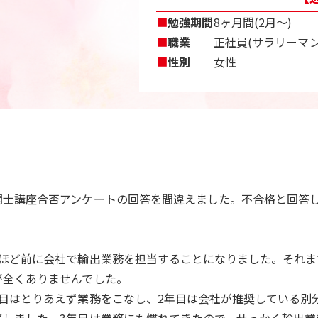
■
勉強期間
8ヶ月間(2月〜)
■
職業
正社員(サラリーマン
■
性別
女性
関士講座合否アンケートの回答を間違えました。不合格と回答
年ほど前に会社で輸出業務を担当することになりました。それ
が全くありませんでした。
年目はとりあえず業務をこなし、2年目は会社が推奨している別