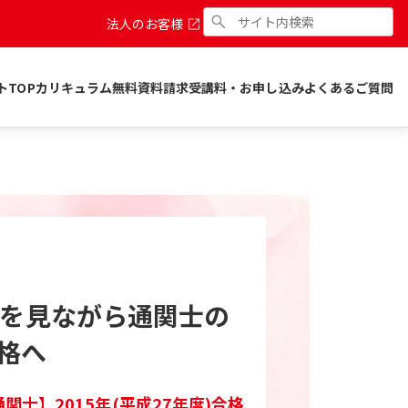
法人のお客様
トTOP
カリキュラム
無料資料請求
受講料・お申し込み
よくあるご質問
Dを見ながら通関士の
格へ
関士】2015年(平成27年度)合格