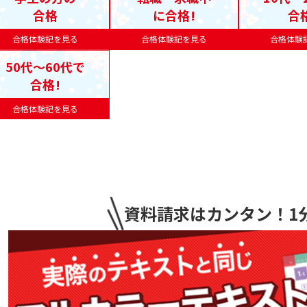
合格
に合格!
合
合格体験記を見る
合格体験記を見る
合格体験
50代〜60代で
合格!
合格体験記を見る
資料請求はカンタン
！1