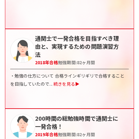
通関士で一発合格を目指すべき理
由と、実現するための問題演習方
法
2018
年合格
勉強期間:
82
ヶ月間
・勉強の仕方について 合格ラインギリギリで合格すること
を目指していたので
...
続きを見る▶
200時間の総勉強時間で通関士に
一発合格！
2019
年合格
勉強期間:
82
ヶ月間