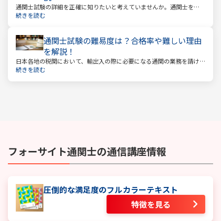
通関士試験の詳細を正確に知りたいと考えていませんか。通関士を目
指す場合は、まず試験内容や日程を知る必要があります。
続きを読む
通関士試験の難易度は？合格率や難しい理由
を解説！
日本各地の税関において、輸出入の際に必要になる通関の業務を請け
負っているのが通関士です。日本は貿易で成り立つ国ですので、今後
続きを読む
も通関士の仕事が減る、なくなるということはないでしょう。
フォーサイト
通関士
の通信講座情報
圧倒的な満足度のフルカラーテキスト
特徴を見る