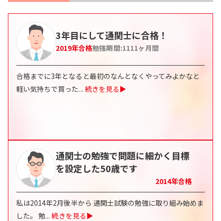
3年目にして通関士に合格！
2019
年合格
勉強期間:
1111
ヶ月間
合格までに3年となると最初のなんとなくやってみよかなと
軽い気持ちで買った
...
続きを見る▶
通関士の勉強で問題に細かく目標
を設定した50歳です
2014
年合格
私は2014年2月後半から 通関士試験の勉強に取り組み始めま
した。 勉
...
続きを見る▶