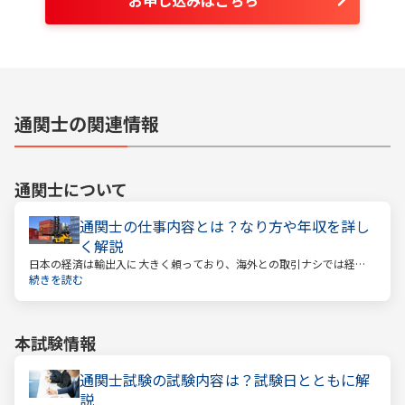
通関士の関連情報
通関士
について
通関士の仕事内容とは？なり方や年収を詳し
く解説
日本の経済は輸出入に大きく頼っており、海外との取引ナシでは経済
は回っていきません。そんな海外との取引で必ず必要になるのが「通
続きを読む
関」です。通関とは税関を通すということ。そしてこの通関に関する
業務を請け負うのが通関士という資格になります。
本試験情報
通関士試験の試験内容は？試験日とともに解
説