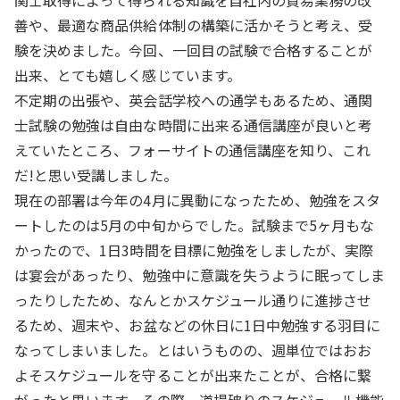
関士取得によって得られる知識を自社内の貿易業務の改
善や、最適な商品供給体制の構築に活かそうと考え、受
験を決めました。今回、一回目の試験で合格することが
出来、とても嬉しく感じています。
不定期の出張や、英会話学校への通学もあるため、通関
士試験の勉強は自由な時間に出来る通信講座が良いと考
えていたところ、フォーサイトの通信講座を知り、これ
だ!と思い受講しました。
現在の部署は今年の4月に異動になったため、勉強をスタ
ートしたのは5月の中旬からでした。試験まで5ヶ月もな
かったので、1日3時間を目標に勉強をしましたが、実際
は宴会があったり、勉強中に意識を失うように眠ってしま
ったりしたため、なんとかスケジュール通りに進捗させ
るため、週末や、お盆などの休日に1日中勉強する羽目に
なってしまいました。とはいうものの、週単位ではおお
よそスケジュールを守ることが出来たことが、合格に繋