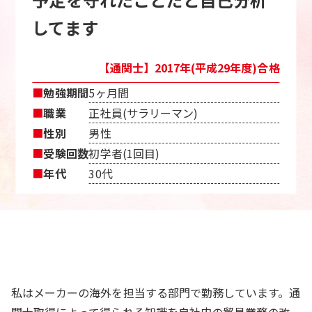
してます
【通関士】2017年(平成29年度)合格
■
勉強期間
5ヶ月間
■
職業
正社員(サラリーマン)
■
性別
男性
■
受験回数
初学者(1回目)
■
年代
30代
私はメーカーの海外を担当する部門で勤務しています。通